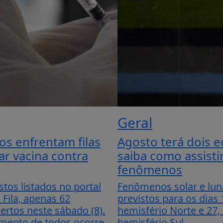
Geral
os enfrentam filas
Agosto terá dois ec
ar vacina contra
saiba como assisti
fenômenos
tos listados no portal
Fenômenos solar e lun
Fila, apenas 62
previstos para os dias 
rtos neste sábado (8).
hemisfério Norte e 27,
mento de todos ocorre
hemisfério Sul.