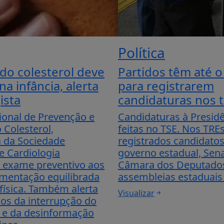
Política
do colesterol deve
Partidos têm até o
a infância, alerta
para registrarem
ista
candidaturas nos t
ional de Prevenção e
Candidaturas à Presid
 Colesterol,
feitas no TSE. Nos TRE
a da Sociedade
registrados candidato
de Cardiologia
governo estadual, Sen
exame preventivo aos
Câmara dos Deputado
imentação equilibrada
assembleias estaduais e
 física. Também alerta
Visualizar
cos da interrupção do
 e da desinformação