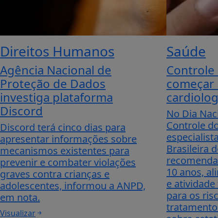
Direitos Humanos
Saúde
Agência Nacional de
Controle 
Proteção de Dados
começar n
investiga plataforma
cardiolog
Discord
No Dia Nac
Controle do
Discord terá cinco dias para
especialist
apresentar informações sobre
Brasileira 
mecanismos existentes para
recomenda 
prevenir e combater violações
10 anos, al
graves contra crianças e
e atividade
adolescentes, informou a ANPD,
para os ris
em nota.
tratamento
Visualizar