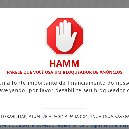
HAMM
PARECE QUE VOCÊ USA UM BLOQUEADOR DE ANÚNCIOS
 uma fonte importante de financiamento do noss
avegando, por favor desabilite seu bloqueador 
 e reforça programação com Thalles Roberto
Reforma tribut
 DESABILITAR, ATUALIZE A PÁGINA PARA CONTINUAR SUA NAVEG
tigado por importunação sexual em Feira de Santana é pres
overno da Bahia
Governo Federal lança programa que financ