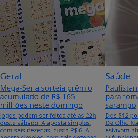
Geral
Saúde
Mega-Sena sorteia prêmio
Paulistan
acumulado de R$ 165
para tom
milhões neste domingo
sarampo
Jogos podem ser feitos até as 22h
Dos 512 pos
deste sábado. A aposta simples,
De Olho Na 
com seis dezenas, custa R$ 6. A
estavam abe
aposta simples, com seis dezenas,
O funciona