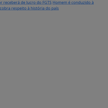
r receberá de lucro do FGTS
Homem é conduzido à
obra respeito à história do país