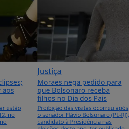
Justiça
lipses;
Moraes nega pedido para
r aos
que Bolsonaro receba
filhos no Dia dos Pais
ar estão
Proibição das visitas ocorreu após
12, no
o senador Flávio Bolsonaro (PL-RJ),
 no
candidato à Presidência nas
eleições deste ano, ter publicado