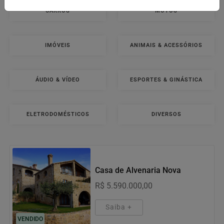
CARROS
MOTOS
IMÓVEIS
ANIMAIS & ACESSÓRIOS
ÁUDIO & VÍDEO
ESPORTES & GINÁSTICA
ELETRODOMÉSTICOS
DIVERSOS
Motos
Casa de Alvenaria Nova
R$ 5.590.000,00
Saiba +
VENDIDO