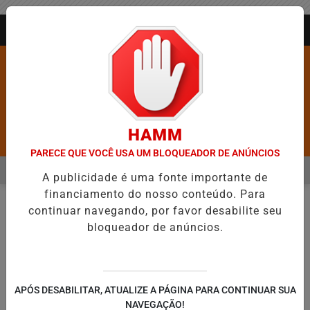
Entrar
AGORA AO VIVO
HAMM
Pesquisar Notícia
PARECE QUE VOCÊ USA UM BLOQUEADOR DE ANÚNCIOS
MENU
ROS É CONFIRMADA NO DIA DO EVANGÉLICO EM JEQUIÉ E REFORÇ
A publicidade é uma fonte importante de
financiamento do nosso conteúdo. Para
EM ALTA
continuar navegando, por favor desabilite seu
CLASSIFICADOS
EM
bloqueador de anúncios.
🔍
APÓS DESABILITAR, ATUALIZE A PÁGINA PARA CONTINUAR SUA
NAVEGAÇÃO!