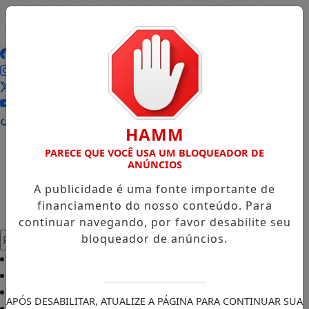
Entrar
AGORA AO VIVO
HAMM
PARECE QUE VOCÊ USA UM BLOQUEADOR DE
ANÚNCIOS
A publicidade é uma fonte importante de
financiamento do nosso conteúdo. Para
continuar navegando, por favor desabilite seu
Pesquisar Notícia
bloqueador de anúncios.
Início
/
Jequié
/
Colunas
/
APÓS DESABILITAR, ATUALIZE A PÁGINA PARA CONTINUAR SUA
Contato
/