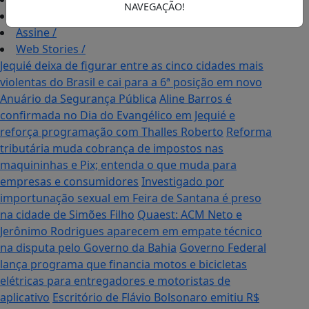
NAVEGAÇÃO!
Publicidades Legais
/
Assine
/
Web Stories
/
Jequié deixa de figurar entre as cinco cidades mais
violentas do Brasil e cai para a 6ª posição em novo
Anuário da Segurança Pública
Aline Barros é
confirmada no Dia do Evangélico em Jequié e
reforça programação com Thalles Roberto
Reforma
tributária muda cobrança de impostos nas
maquininhas e Pix; entenda o que muda para
empresas e consumidores
Investigado por
importunação sexual em Feira de Santana é preso
na cidade de Simões Filho
Quaest: ACM Neto e
Jerônimo Rodrigues aparecem em empate técnico
na disputa pelo Governo da Bahia
Governo Federal
lança programa que financia motos e bicicletas
elétricas para entregadores e motoristas de
aplicativo
Escritório de Flávio Bolsonaro emitiu R$