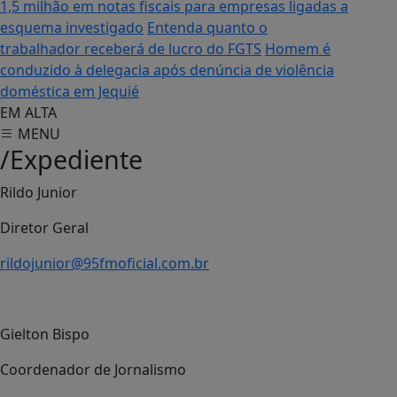
1,5 milhão em notas fiscais para empresas ligadas a
esquema investigado
Entenda quanto o
trabalhador receberá de lucro do FGTS
Homem é
conduzido à delegacia após denúncia de violência
doméstica em Jequié
EM ALTA
MENU
/Expediente
Rildo Junior
Diretor Geral
rildojunior@95fmoficial.com.br
Gielton Bispo
Coordenador de Jornalismo