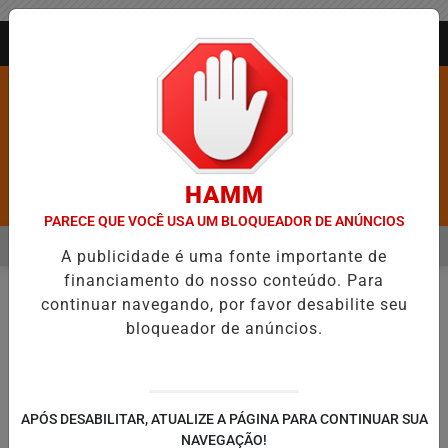
Entrar
AGORA AO VIVO
HAMM
Pesquisar Notícia
PARECE QUE VOCÊ USA UM BLOQUEADOR DE ANÚNCIOS
MENU
IÉ DEIXA DE FIGURAR ENTRE AS CINCO CIDADES MAIS VIOLENTAS DO
A publicidade é uma fonte importante de
financiamento do nosso conteúdo. Para
EM ALTA
continuar navegando, por favor desabilite seu
NOTÍCIAS
MOBILIDADE URBANA
EM
bloqueador de anúncios.
🔍
APÓS DESABILITAR, ATUALIZE A PÁGINA PARA CONTINUAR SUA
NAVEGAÇÃO!