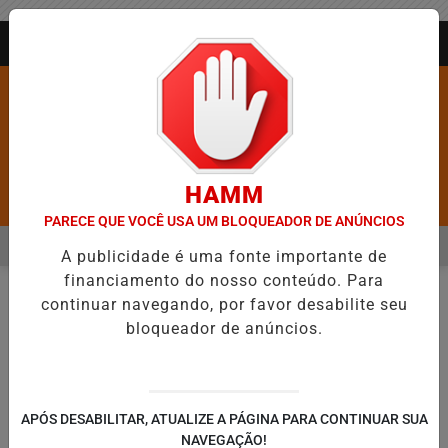
Entrar
AGORA AO VIVO
HAMM
Pesquisar Notícia
PARECE QUE VOCÊ USA UM BLOQUEADOR DE ANÚNCIOS
MENU
 BARROS É CONFIRMADA NO DIA DO EVANGÉLICO EM JEQUIÉ E RE
A publicidade é uma fonte importante de
financiamento do nosso conteúdo. Para
EM ALTA
continuar navegando, por favor desabilite seu
NOTÍCIAS
TRANSPARÊNCIA
EM
bloqueador de anúncios.
🔍
APÓS DESABILITAR, ATUALIZE A PÁGINA PARA CONTINUAR SUA
NAVEGAÇÃO!