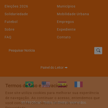
Eleições 2026
Municípios
Solidariedade
Mobilidade Urbana
Futebol
Empregos
Sobre
Expediente
FAQ
Contato
Pesquisar Notícia
Painel do Leitor
Termos de Uso e Privacidade
Esse site utiliza cookies para melhorar sua experiência
de navegação. Ao continuar o acesso, entendemos que
95 FM Oficial - Todos os direitos reservados.
você concorda com nossos Termos de Uso e