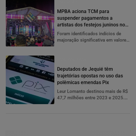
São João
MPBA aciona TCM para
suspender pagamentos a
artistas dos festejos juninos no
Município de Poções
Foram identificados indícios de
majoração significativa em valores
de contratos artísticos quando
comparados às médias praticadas
em 2025, mesmo após atualização
Transparência
monetária pelo IPCA
Deputados de Jequié têm
trajetórias opostas no uso das
polêmicas emendas Pix
Leur Lomanto destinou mais de R$
47,7 milhões entre 2023 e 2025.
Antonio Brito não utilizou a
modalidade, alvo de críticas por
falta de transparência