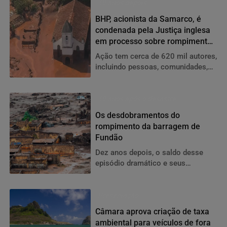
10 anos depois
BHP, acionista da Samarco, é
condenada pela Justiça inglesa
em processo sobre rompimento
de barragem em Mariana
Ação tem cerca de 620 mil autores,
incluindo pessoas, comunidades,
municípios, igrejas e empresas, que
reivindicam aproximadamente R$
230 bilhões em indenizações. A
10 anos após o desastre
tragédia de Mariana é o maior
Os desdobramentos do
desastre socioambiental registrado
rompimento da barragem de
no Brasil.
Fundão
Dez anos depois, o saldo desse
episódio dramático e seus
impactos permanecem vivos — e
exigem revisão e atenção
continuada.
Preservação
Câmara aprova criação de taxa
ambiental para veículos de fora