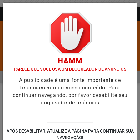
Entrar
AGORA AO VIVO
HAMM
Pesquisar Notícia
PARECE QUE VOCÊ USA UM BLOQUEADOR DE ANÚNCIOS
MENU
E BARROS É CONFIRMADA NO DIA DO EVANGÉLICO EM JEQUIÉ E RE
A publicidade é uma fonte importante de
financiamento do nosso conteúdo. Para
EM ALTA
continuar navegando, por favor desabilite seu
NOTÍCIAS
MEIO AMBIENTE
EM
bloqueador de anúncios.
🔍
APÓS DESABILITAR, ATUALIZE A PÁGINA PARA CONTINUAR SUA
NAVEGAÇÃO!