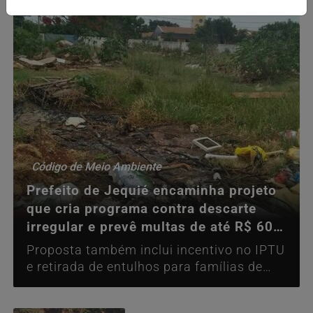
Código de Meio Ambiente
Prefeito de Jequié encaminha projeto
que cria programa contra descarte
irregular e prevê multas de até R$ 60
mil
Proposta também inclui incentivo no IPTU
e retirada de entulhos para famílias de
baixa renda