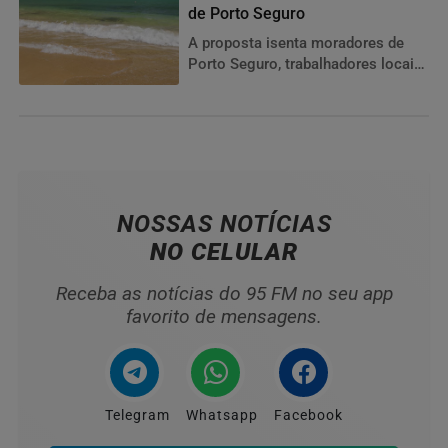
de Porto Seguro
A proposta isenta moradores de
Porto Seguro, trabalhadores locais,
veículos oficiais e de serviços,
assim como carros em trânsito
com destino a Santa Cruz Cabrália
ou Belmonte.
NOSSAS NOTÍCIAS
NO CELULAR
Receba as notícias do 95 FM no seu app
favorito de mensagens.
Telegram
Whatsapp
Facebook