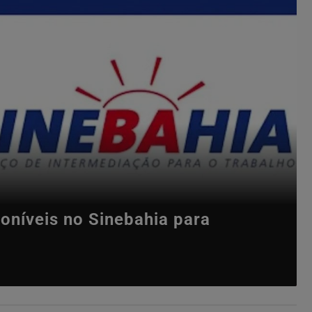
oníveis no Sinebahia para