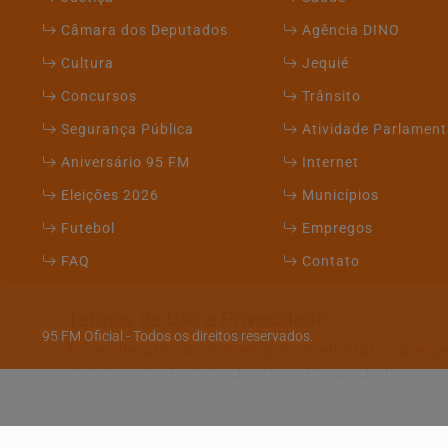
Câmara dos Deputados
Agência DINO
Cultura
Jequié
Concursos
Trânsito
Segurança Pública
Atividade Parlament
Aniversário 95 FM
Internet
Eleições 2026
Municípios
Futebol
Empregos
FAQ
Contato
Termos de Uso e Privacidade
95 FM Oficial - Todos os direitos reservados.
Esse site utiliza cookies para melhorar sua e
com nossos Termos de Uso e Privacidade.
PARA MAIS INFORMAÇÕES,
ACESSE NOSSOS TERMOS CL