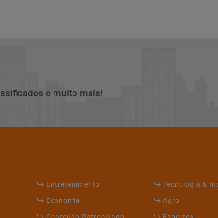
assificados e muito mais!
Entretenimento
Tecnologia & I
Economia
Agro
Conteúdo Patrocinado
Esportes