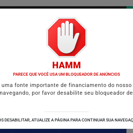
/
/
/
COLUNAS
CONTATO
PUBLICIDADES LEGAIS
AS
HAMM
EM JEQUIÉ E REFORÇA PROGRAMAÇÃO COM THALLES ROBERTO
RE
PARECE QUE VOCÊ USA UM BLOQUEADOR DE ANÚNCIOS
é uma fonte importante de financiamento do nosso
 navegando, por favor desabilite seu bloqueador de
S DESABILITAR, ATUALIZE A PÁGINA PARA CONTINUAR SUA NAVEGA