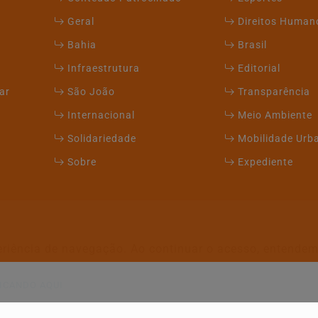
Geral
Direitos Human
Bahia
Brasil
Infraestrutura
Editorial
ar
São João
Transparência
Internacional
Meio Ambiente
Solidariedade
Mobilidade Urb
Sobre
Expediente
xperiência de navegação. Ao continuar o acesso, entend
ICANDO AQUI