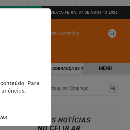
AGORA AO VIVO
SEXTA-FEIRA, 07 DE AGOSTO 2026
Pesquisar Notícia
/
SINE
WEB STORIES
MENU
FORMA TRIBUTÁRIA MUDA COBRANÇA DE IMPOSTOS NAS MAQUININH
 conteúdo. Para
🔍
 anúncios.
ÇÃO!
NOSSAS NOTÍCIAS
NO CELULAR