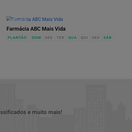
FARMÁCIA
Farmácia ABC Mais Vida
PLANTÃO
DOM
SEG
TER
QUA
QUI
SEX
SÁB
Descubra Mais
assificados e muito mais!