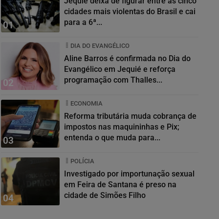
Jequié deixa de figurar entre as cinco
cidades mais violentas do Brasil e cai
para a 6ª...
01
DIA DO EVANGÉLICO
Aline Barros é confirmada no Dia do
Evangélico em Jequié e reforça
programação com Thalles...
02
ECONOMIA
Reforma tributária muda cobrança de
impostos nas maquininhas e Pix;
entenda o que muda para...
03
POLÍCIA
Investigado por importunação sexual
em Feira de Santana é preso na
cidade de Simões Filho
04