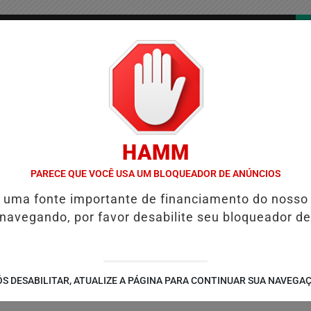
/
/
/
COLUNAS
CONTATO
PUBLICIDADES LEGAIS
AS
HAMM
IOLENTAS DO BRASIL E CAI PARA A 6ª POSIÇÃO EM NOVO ANUÁRIO D
PARECE QUE VOCÊ USA UM BLOQUEADOR DE ANÚNCIOS
é uma fonte importante de financiamento do nosso
 navegando, por favor desabilite seu bloqueador de
S DESABILITAR, ATUALIZE A PÁGINA PARA CONTINUAR SUA NAVEGA