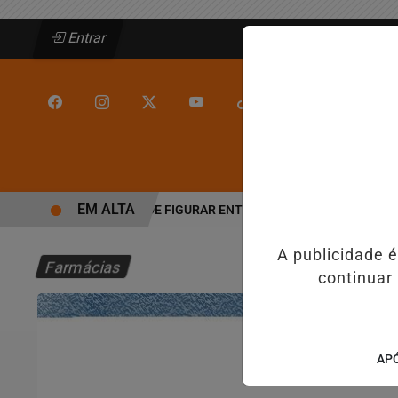
Entrar
/
/
INÍCIO
JEQUIÉ
EM ALTA
JEQUIÉ DEIXA DE FIGURAR ENTRE AS CINCO CIDADES MAIS V
A publicidade 
Farmácias
continuar
APÓ