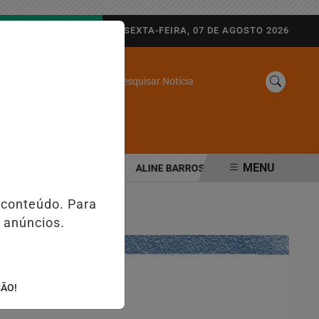
AGORA AO VIVO
SEXTA-FEIRA, 07 DE AGOSTO 2026
Pesquisar Notícia
/
SINE
WEB STORIES
MENU
A SEGURANÇA PÚBLICA
ALINE BARROS É CONFIRMADA NO DIA DO 
 conteúdo. Para
 anúncios.
ÇÃO!