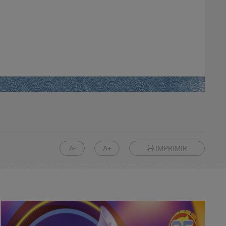
A-
A+
IMPRIMIR