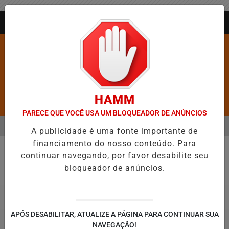
Entrar
AGORA AO VIVO
HAMM
Pesquisar Notícia
PARECE QUE VOCÊ USA UM BLOQUEADOR DE ANÚNCIOS
MENU
ANGÉLICO EM JEQUIÉ E REFORÇA PROGRAMAÇÃO COM THALLES ROBE
A publicidade é uma fonte importante de
financiamento do nosso conteúdo. Para
EM ALTA
continuar navegando, por favor desabilite seu
São João
bloqueador de anúncios.
APÓS DESABILITAR, ATUALIZE A PÁGINA PARA CONTINUAR SUA
NAVEGAÇÃO!