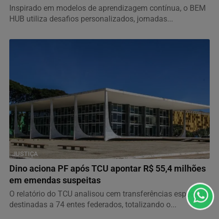
Inspirado em modelos de aprendizagem contínua, o BEM
HUB utiliza desafios personalizados, jornadas...
Termos de Uso e Privacidade
Esse site utiliza cookies para melhorar sua experiência
de navegação. Ao continuar o acesso, entendemos que
JUSTIÇA
você concorda com nossos Termos de Uso e
Dino aciona PF após TCU apontar R$ 55,4 milhões
Privacidade.
em emendas suspeitas
PARA MAIS INFORMAÇÕES,
ACESSE NOSSOS TERMOS
O relatório do TCU analisou cem transferências especiais,
CLICANDO AQUI
destinadas a 74 entes federados, totalizando o...
PROSSEGUIR