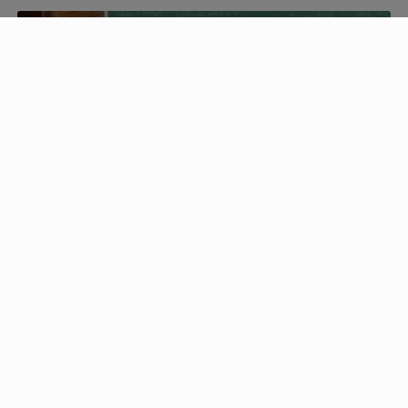
EDUCAÇÃO
Fies começa a convocar nesta sexta estudantes
em lista de espera
O resultado estará disponível no Portal Único de Acesso.
Chamada ocorre até 24 de setembro.
Descubra Mais