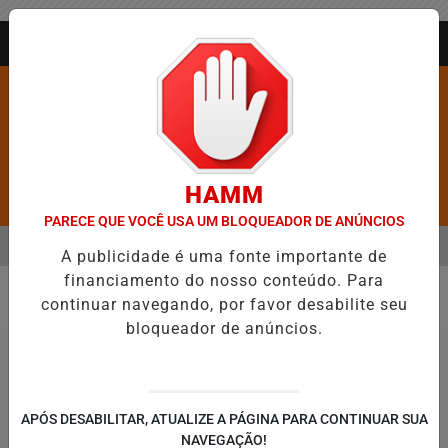
Entrar
AGORA AO VIVO
HAMM
Pesquisar Notícia
PARECE QUE VOCÊ USA UM BLOQUEADOR DE ANÚNCIOS
MENU
IDADES MAIS VIOLENTAS DO BRASIL E CAI PARA A 6ª POSIÇÃO EM N
A publicidade é uma fonte importante de
financiamento do nosso conteúdo. Para
EM ALTA
continuar navegando, por favor desabilite seu
Política
bloqueador de anúncios.
APÓS DESABILITAR, ATUALIZE A PÁGINA PARA CONTINUAR SUA
NAVEGAÇÃO!