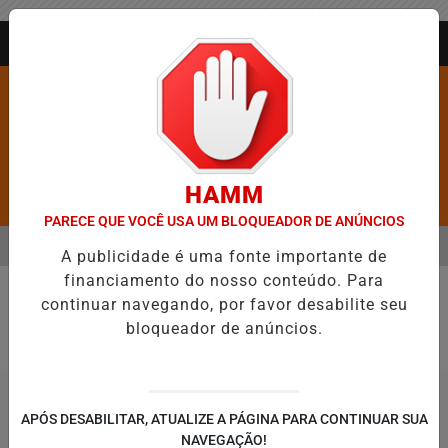
Entrar
AGORA AO VIVO
HAMM
Pesquisar Notícia
PARECE QUE VOCÊ USA UM BLOQUEADOR DE ANÚNCIOS
MENU
NGÉLICO EM JEQUIÉ E REFORÇA PROGRAMAÇÃO COM THALLES ROBE
A publicidade é uma fonte importante de
financiamento do nosso conteúdo. Para
EM ALTA
continuar navegando, por favor desabilite seu
Jequié
bloqueador de anúncios.
APÓS DESABILITAR, ATUALIZE A PÁGINA PARA CONTINUAR SUA
NAVEGAÇÃO!