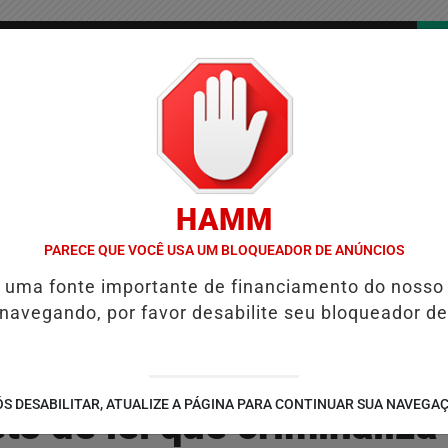
/
/
/
COLUNAS
CONTATO
PUBLICIDADES LEGAIS
AS
HAMM
LENTAS DO BRASIL E CAI PARA A 6ª POSIÇÃO EM NOVO ANUÁRIO DA
PARECE QUE VOCÊ USA UM BLOQUEADOR DE ANÚNCIOS
é uma fonte importante de financiamento do nosso
 navegando, por favor desabilite seu bloqueador de
S DESABILITAR, ATUALIZE A PÁGINA PARA CONTINUAR SUA NAVEGA
o de lei que criminaliza 