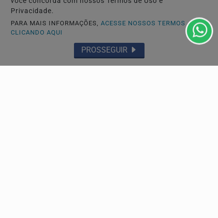
você concorda com nossos Termos de Uso e
Privacidade.
PARA MAIS INFORMAÇÕES,
ACESSE NOSSOS TERMOS
CLICANDO AQUI
PROSSEGUIR
Navegue
Início
Mundo
Entretenimento
Tecnologia & Inovação
Educação
Policial
Economia
Agro
Justiça
Saúde
Conteúdo Patrocinado
Esportes
Câmara dos Deputados
Agência DINO
Geral
Direitos Humanos
Cultura
Jequié