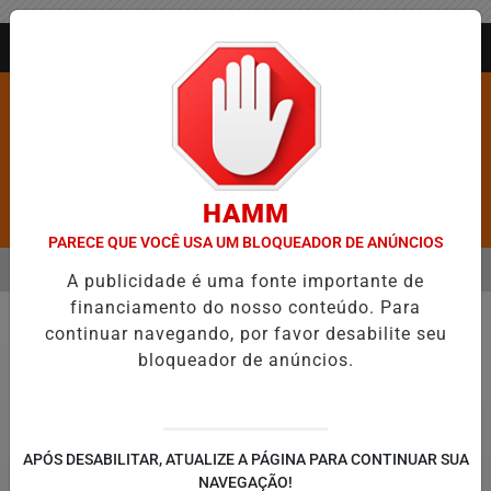
Entrar
AGORA AO VIVO
HAMM
Pesquisar Notícia
PARECE QUE VOCÊ USA UM BLOQUEADOR DE ANÚNCIOS
MENU
ROS É CONFIRMADA NO DIA DO EVANGÉLICO EM JEQUIÉ E REFORÇ
A publicidade é uma fonte importante de
financiamento do nosso conteúdo. Para
EM ALTA
continuar navegando, por favor desabilite seu
Política
bloqueador de anúncios.
APÓS DESABILITAR, ATUALIZE A PÁGINA PARA CONTINUAR SUA
NAVEGAÇÃO!