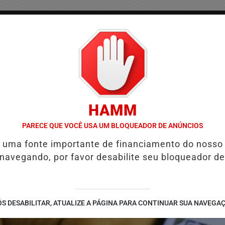
/
/
/
COLUNAS
CONTATO
PUBLICIDADES LEGAIS
AS
HAMM
COBRANÇA DE IMPOSTOS NAS MAQUININHAS E PIX; ENTENDA O QU
PARECE QUE VOCÊ USA UM BLOQUEADOR DE ANÚNCIOS
é uma fonte importante de financiamento do nosso
 navegando, por favor desabilite seu bloqueador de
S DESABILITAR, ATUALIZE A PÁGINA PARA CONTINUAR SUA NAVEGA