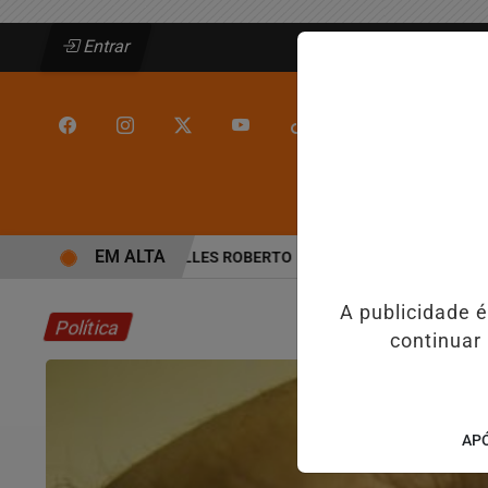
Entrar
/
/
INÍCIO
JEQUIÉ
EM ALTA
OGRAMAÇÃO COM THALLES ROBERTO
REFORMA TRIBUTÁRIA MUDA 
A publicidade 
Política
continuar
APÓ