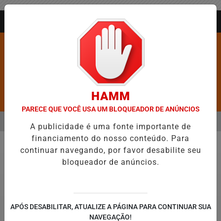
Entrar
AGORA AO VIVO
HAMM
Pesquisar Notícia
PARECE QUE VOCÊ USA UM BLOQUEADOR DE ANÚNCIOS
MENU
ROS É CONFIRMADA NO DIA DO EVANGÉLICO EM JEQUIÉ E REFORÇA
A publicidade é uma fonte importante de
financiamento do nosso conteúdo. Para
EM ALTA
continuar navegando, por favor desabilite seu
Política
bloqueador de anúncios.
APÓS DESABILITAR, ATUALIZE A PÁGINA PARA CONTINUAR SUA
NAVEGAÇÃO!