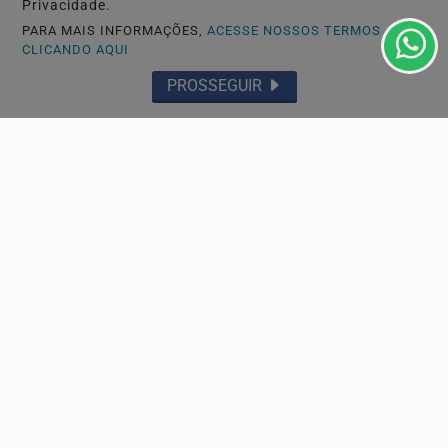
Privacidade.
PARA MAIS INFORMAÇÕES,
ACESSE NOSSOS TERMOS
Descubra Mais
CLICANDO AQUI
PROSSEGUIR
Não possui uma conta?
Você pode ler matérias exclusivas, anunciar
classificados e muito mais!
CRIAR MINHA CONTA