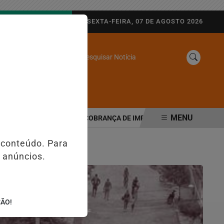
AGORA AO VIVO
SEXTA-FEIRA, 07 DE AGOSTO 2026
Pesquisar Notícia
/
SINE
WEB STORIES
MENU
IBUTÁRIA MUDA COBRANÇA DE IMPOSTOS NAS MAQUININHAS E PIX
 conteúdo. Para
 anúncios.
ÇÃO!