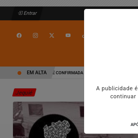
Entrar
/
/
INÍCIO
JEQUIÉ
EM ALTA
ALINE BARROS É CONFIRMADA NO DIA DO EVANGÉLICO EM JEQU
A publicidade 
Jequié
continuar
APÓ