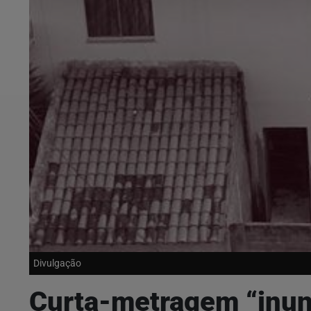
Divulgação
Curta-metragem “inund