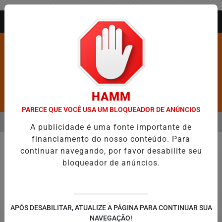
Entrar
AGORA AO VIVO
HAMM
Pesquisar Notícia
PARECE QUE VOCÊ USA UM BLOQUEADOR DE ANÚNCIOS
MENU
XA DE FIGURAR ENTRE AS CINCO CIDADES MAIS VIOLENTAS DO BRAS
A publicidade é uma fonte importante de
financiamento do nosso conteúdo. Para
EM ALTA
continuar navegando, por favor desabilite seu
Política
bloqueador de anúncios.
APÓS DESABILITAR, ATUALIZE A PÁGINA PARA CONTINUAR SUA
NAVEGAÇÃO!