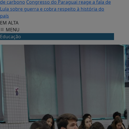
de carbono
Congresso do Paraguai reage a fala de
Lula sobre guerra e cobra respeito à história do
país
EM ALTA
MENU
Educação