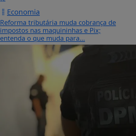
Economia
Reforma tributária muda cobrança de
impostos nas maquininhas e Pix;
entenda o que muda para...