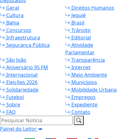
Deputados
Geral
Direitos Humanos
Cultura
Jequié
Bahia
Brasil
Concursos
Trânsito
Infraestrutura
Editorial
Segurança Pública
Atividade
Parlamentar
São João
Transparência
Aniversário 95 FM
Internet
Internacional
Meio Ambiente
Eleições 2026
Municípios
Solidariedade
Mobilidade Urbana
Futebol
Empregos
Sobre
Expediente
FAQ
Contato
Pesquisar Notícia
Painel do Leitor