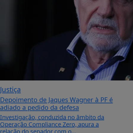
Justiça
Depoimento de Jaques Wagner à PF é
adiado a pedido da defesa
Investigação, conduzida no âmbito da
Operação Compliance Zero, apura a
relação do senador com o...