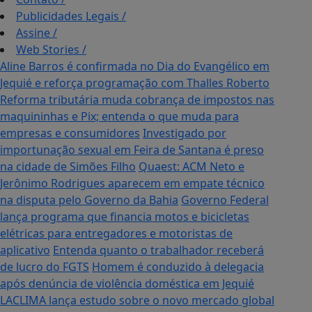
Publicidades Legais
/
Assine
/
Web Stories
/
Aline Barros é confirmada no Dia do Evangélico em
Jequié e reforça programação com Thalles Roberto
Reforma tributária muda cobrança de impostos nas
maquininhas e Pix; entenda o que muda para
empresas e consumidores
Investigado por
importunação sexual em Feira de Santana é preso
na cidade de Simões Filho
Quaest: ACM Neto e
Jerônimo Rodrigues aparecem em empate técnico
na disputa pelo Governo da Bahia
Governo Federal
lança programa que financia motos e bicicletas
elétricas para entregadores e motoristas de
aplicativo
Entenda quanto o trabalhador receberá
de lucro do FGTS
Homem é conduzido à delegacia
após denúncia de violência doméstica em Jequié
LACLIMA lança estudo sobre o novo mercado global