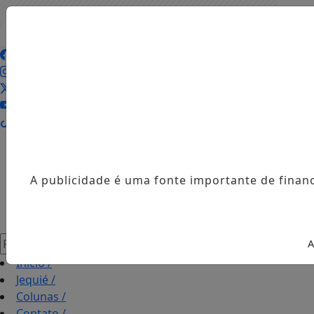
Entrar
AGORA AO VIVO
A publicidade é uma fonte importante de finan
Pesquisar Notícia
A
Início
/
Jequié
/
Colunas
/
Contato
/