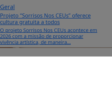
Geral
Projeto “Sorrisos Nos CEUs” oferece
cultura gratuita a todos
O projeto Sorrisos Nos CEUs acontece em
2026 com a missão de proporcionar
vivência artística, de maneira...