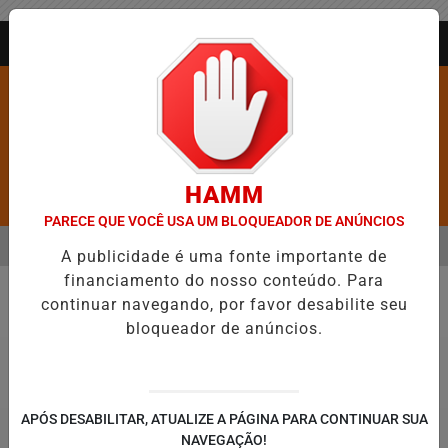
Entrar
AGORA AO VIVO
HAMM
Pesquisar Notícia
PARECE QUE VOCÊ USA UM BLOQUEADOR DE ANÚNCIOS
MENU
IDADES MAIS VIOLENTAS DO BRASIL E CAI PARA A 6ª POSIÇÃO EM N
A publicidade é uma fonte importante de
financiamento do nosso conteúdo. Para
EM ALTA
continuar navegando, por favor desabilite seu
Jequié
bloqueador de anúncios.
APÓS DESABILITAR, ATUALIZE A PÁGINA PARA CONTINUAR SUA
NAVEGAÇÃO!