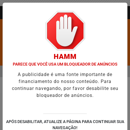
Entrar
AGORA AO VIVO
HAMM
Pesquisar Notícia
PARECE QUE VOCÊ USA UM BLOQUEADOR DE ANÚNCIOS
MENU
A DE FIGURAR ENTRE AS CINCO CIDADES MAIS VIOLENTAS DO BRASI
A publicidade é uma fonte importante de
financiamento do nosso conteúdo. Para
EM ALTA
continuar navegando, por favor desabilite seu
Atividade Parlamentar
bloqueador de anúncios.
APÓS DESABILITAR, ATUALIZE A PÁGINA PARA CONTINUAR SUA
NAVEGAÇÃO!