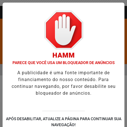
Entrar
AGORA AO VIVO
HAMM
Pesquisar Notícia
PARECE QUE VOCÊ USA UM BLOQUEADOR DE ANÚNCIOS
MENU
ROS É CONFIRMADA NO DIA DO EVANGÉLICO EM JEQUIÉ E REFORÇA
A publicidade é uma fonte importante de
financiamento do nosso conteúdo. Para
EM ALTA
continuar navegando, por favor desabilite seu
Jequié
bloqueador de anúncios.
APÓS DESABILITAR, ATUALIZE A PÁGINA PARA CONTINUAR SUA
NAVEGAÇÃO!