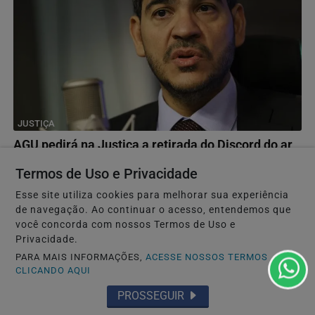
JUSTIÇA
AGU pedirá na Justiça a retirada do Discord do ar
No dia 22 de julho, uma adolescente cometeu suicídio ao
Termos de Uso e Privacidade
vivo em uma transmissão na rede social.
Esse site utiliza cookies para melhorar sua experiência
de navegação. Ao continuar o acesso, entendemos que
você concorda com nossos Termos de Uso e
Privacidade.
PARA MAIS INFORMAÇÕES,
ACESSE NOSSOS TERMOS
CLICANDO AQUI
PROSSEGUIR