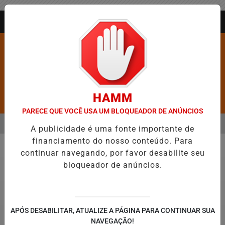
Entrar
AGORA AO VIVO
HAMM
Pesquisar Notícia
PARECE QUE VOCÊ USA UM BLOQUEADOR DE ANÚNCIOS
MENU
ROS É CONFIRMADA NO DIA DO EVANGÉLICO EM JEQUIÉ E REFORÇ
A publicidade é uma fonte importante de
financiamento do nosso conteúdo. Para
EM ALTA
continuar navegando, por favor desabilite seu
Jequié
bloqueador de anúncios.
APÓS DESABILITAR, ATUALIZE A PÁGINA PARA CONTINUAR SUA
NAVEGAÇÃO!