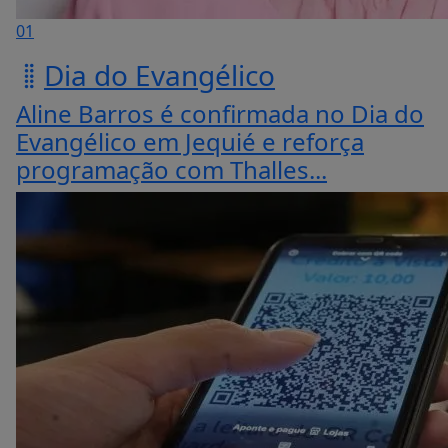
01
Dia do Evangélico
Aline Barros é confirmada no Dia do
Evangélico em Jequié e reforça
programação com Thalles...