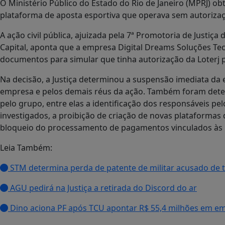
O Ministério Público do Estado do Rio de Janeiro (MPRJ) ob
plataforma de aposta esportiva que operava sem autorizaçã
A ação civil pública, ajuizada pela 7ª Promotoria de Justiça
Capital, aponta que a empresa Digital Dreams Soluções T
documentos para simular que tinha autorização da Loterj p
Na decisão, a Justiça determinou a suspensão imediata da 
empresa e pelos demais réus da ação. Também foram deter
pelo grupo, entre elas a identificação dos responsáveis pel
investigados, a proibição de criação de novas plataformas
bloqueio do processamento de pagamentos vinculados às 
Leia Também:
STM determina perda de patente de militar acusado de t
AGU pedirá na Justiça a retirada do Discord do ar
Dino aciona PF após TCU apontar R$ 55,4 milhões em e