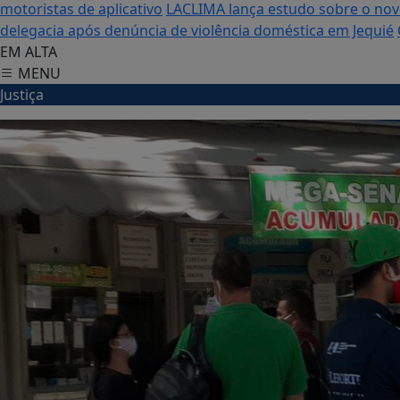
motoristas de aplicativo
LACLIMA lança estudo sobre o no
delegacia após denúncia de violência doméstica em Jequié
EM ALTA
MENU
Justiça