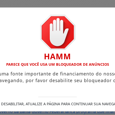
HAMM
PARECE QUE VOCÊ USA UM BLOQUEADOR DE ANÚNCIOS
 uma fonte importante de financiamento do noss
avegando, por favor desabilite seu bloqueador 
 e reforça programação com Thalles Roberto
Reforma tribut
 DESABILITAR, ATUALIZE A PÁGINA PARA CONTINUAR SUA NAVEG
tigado por importunação sexual em Feira de Santana é pres
overno da Bahia
Governo Federal lança programa que financ