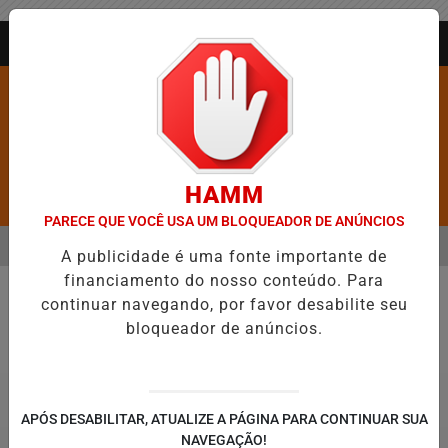
Entrar
AGORA AO VIVO
HAMM
Pesquisar Notícia
PARECE QUE VOCÊ USA UM BLOQUEADOR DE ANÚNCIOS
MENU
S É CONFIRMADA NO DIA DO EVANGÉLICO EM JEQUIÉ E REFORÇA P
A publicidade é uma fonte importante de
financiamento do nosso conteúdo. Para
EM ALTA
continuar navegando, por favor desabilite seu
Direitos Humanos
bloqueador de anúncios.
APÓS DESABILITAR, ATUALIZE A PÁGINA PARA CONTINUAR SUA
NAVEGAÇÃO!