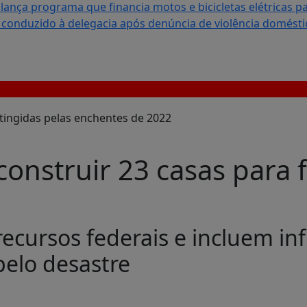
lança programa que financia motos e bicicletas elétricas p
onduzido à delegacia após denúncia de violência domésti
 construir 23 casas para 
ecursos federais e incluem in
elo desastre