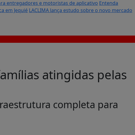
ara entregadores e motoristas de aplicativo
Entenda
ca em Jequié
LACLIMA lança estudo sobre o novo mercado
famílias atingidas pelas
fraestrutura completa para