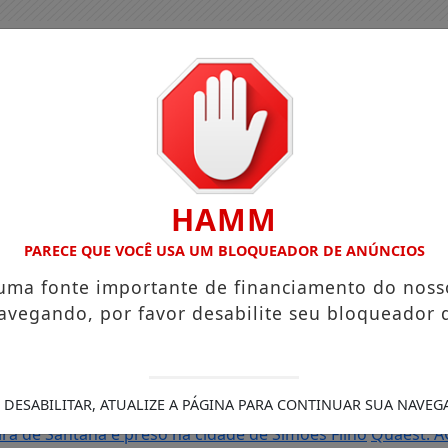
HAMM
PARECE QUE VOCÊ USA UM BLOQUEADOR DE ANÚNCIOS
 uma fonte importante de financiamento do noss
avegando, por favor desabilite seu bloqueador 
as do Brasil e cai para a 6ª posição em novo Anuário da Seg
 DESABILITAR, ATUALIZE A PÁGINA PARA CONTINUAR SUA NAVEG
Roberto
Reforma tributária muda cobrança de impostos nas
ra de Santana é preso na cidade de Simões Filho
Quaest: A