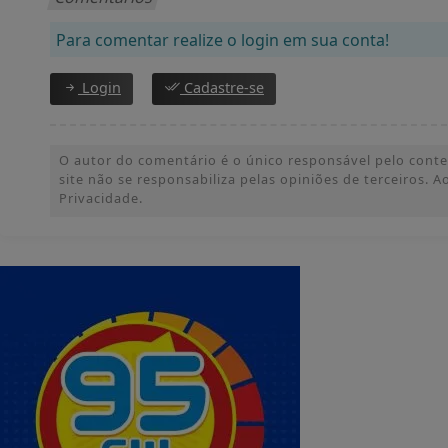
Para comentar realize o login em sua conta!
Login
Cadastre-se
O autor do comentário é o único responsável pelo conteúd
site não se responsabiliza pelas opiniões de terceiros.
Privacidade.