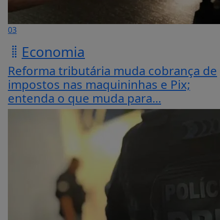
03
Economia
Reforma tributária muda cobrança de
impostos nas maquininhas e Pix;
entenda o que muda para...