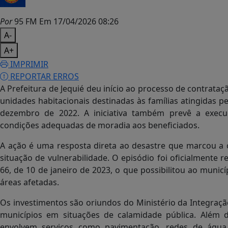
Por
95 FM
Em 17/04/2026 08:26
A-
A+
IMPRIMIR
REPORTAR ERROS
A Prefeitura de Jequié deu início ao processo de contrata
unidades habitacionais destinadas às famílias atingidas p
dezembro de 2022. A iniciativa também prevê a execuç
condições adequadas de moradia aos beneficiados.
A ação é uma resposta direta ao desastre que marcou a 
situação de vulnerabilidade. O episódio foi oficialmente 
66, de 10 de janeiro de 2023, o que possibilitou ao munic
áreas afetadas.
Os investimentos são oriundos do Ministério da Integraç
municípios em situações de calamidade pública. Além da
envolvem serviços como pavimentação, redes de água