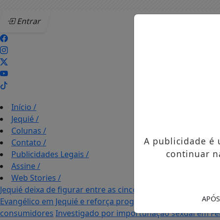
Entrar
Início
/
Jequié
/
Colunas
/
A publicidade é
Contato
/
continuar n
Publicidades Legais
/
Assine
/
Web Stories
/
Jequié deixa de figurar entre as cinco cidades mais violent
APÓS
Evangélico em Jequié e reforça programação com Thalles 
consumidores
Investigado por importunação sexual em Fei