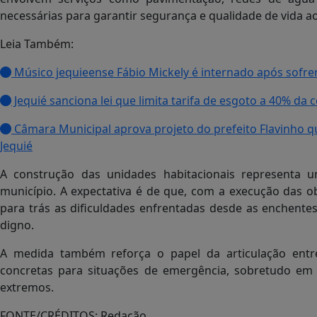
necessárias para garantir segurança e qualidade de vida 
Leia Também:
Músico jequieense Fábio Mickely é internado após sofre
Jequié sanciona lei que limita tarifa de esgoto a 40% da
Câmara Municipal aprova projeto do prefeito Flavinho q
Jequié
A construção das unidades habitacionais representa
município. A expectativa é de que, com a execução das o
para trás as dificuldades enfrentadas desde as enchent
digno.
A medida também reforça o papel da articulação entr
concretas para situações de emergência, sobretudo em r
extremos.
FONTE/CRÉDITOS:
Redação