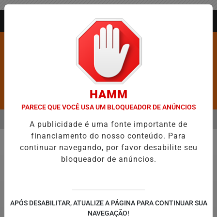
Entrar
AGORA AO VIVO
HAMM
Pesquisar Notícia
PARECE QUE VOCÊ USA UM BLOQUEADOR DE ANÚNCIOS
MENU
ICO EM JEQUIÉ E REFORÇA PROGRAMAÇÃO COM THALLES ROBERTO
A publicidade é uma fonte importante de
financiamento do nosso conteúdo. Para
EM ALTA
continuar navegando, por favor desabilite seu
Economia
bloqueador de anúncios.
APÓS DESABILITAR, ATUALIZE A PÁGINA PARA CONTINUAR SUA
NAVEGAÇÃO!