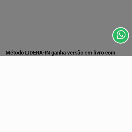
Esse site utiliza cookies para melhorar sua experiência
de navegação. Ao continuar o acesso, entendemos que
você concorda com nossos Termos de Uso e
Privacidade.
PARA MAIS INFORMAÇÕES,
ACESSE NOSSOS TERMOS
CLICANDO AQUI
GERAL
PROSSEGUIR
Método LIDERA-IN ganha versão em livro com
guia prático
Assinado pela CEO e sócia fundadora da consultoria Tree,
LIDERA-IN "Um guia para a liderança em tempos...