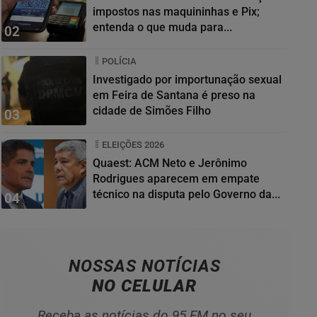
impostos nas maquininhas e Pix;
entenda o que muda para...
02
POLÍCIA
Investigado por importunação sexual
em Feira de Santana é preso na
cidade de Simões Filho
03
ELEIÇÕES 2026
Quaest: ACM Neto e Jerônimo
Rodrigues aparecem em empate
técnico na disputa pelo Governo da...
04
NOSSAS NOTÍCIAS
NO CELULAR
Receba as notícias do 95 FM no seu