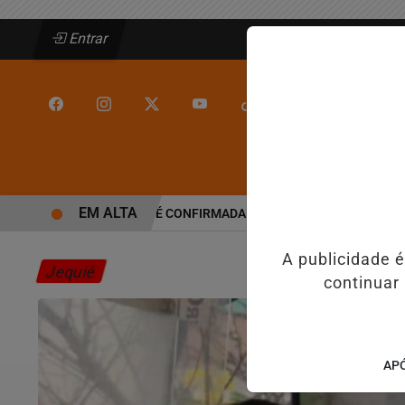
Entrar
/
/
INÍCIO
JEQUIÉ
EM ALTA
ALINE BARROS É CONFIRMADA NO DIA DO EVANGÉLICO EM JEQ
A publicidade 
Jequié
continuar
APÓ