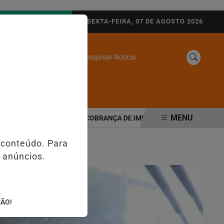
AGORA AO VIVO
SEXTA-FEIRA, 07 DE AGOSTO 2026
Pesquisar Notícia
/
SINE
WEB STORIES
MENU
RIBUTÁRIA MUDA COBRANÇA DE IMPOSTOS NAS MAQUININHAS E PI
 conteúdo. Para
 anúncios.
ÇÃO!