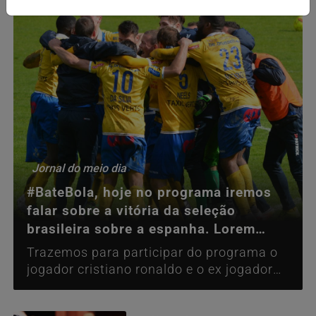
Jornal do meio dia
#BateBola, hoje no programa iremos
falar sobre a vitória da seleção
brasileira sobre a espanha. Lorem
Ipsum is simply du
Trazemos para participar do programa o
jogador cristiano ronaldo e o ex jogador
kaka, esta edição também contará com...