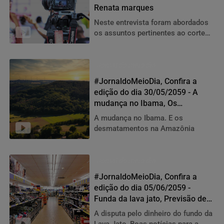
Renata marques
Neste entrevista foram abordados
os assuntos pertinentes ao corte
nos gastos públicos e a
inauguração da nova escola
Jornal do meio dia
#JornaldoMeioDia, Confira a
edição do dia 30/05/2059 - A
mudança no Ibama, Os
desmatamentos na Amazônia,
A mudança no Ibama. E os
Eleições
desmatamentos na Amazônia
Jornal do meio dia
#JornaldoMeioDia, Confira a
edição do dia 05/06/2059 -
Funda da lava jato, Previsão de
crescimento da economia
A disputa pelo dinheiro do fundo da