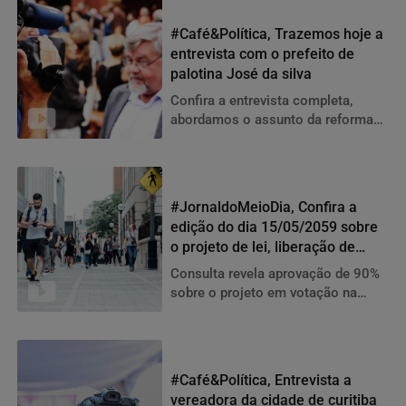
Café & Política
#Café&Política, Trazemos hoje a
entrevista com o prefeito de
palotina José da silva
Confira a entrevista completa,
abordamos o assunto da reforma
que esta sendo realizada no lago
municipal
Jornal do meio dia
#JornaldoMeioDia, Confira a
edição do dia 15/05/2059 sobre
o projeto de lei, liberação de
recursos e muito mais.
Consulta revela aprovação de 90%
sobre o projeto em votação na
câmara municipal, veja também que
a liberação de recursos
Café & Política
#Café&Política, Entrevista a
vereadora da cidade de curitiba