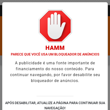
Entrar
AGORA AO VIVO
HAMM
Pesquisar Notícia
PARECE QUE VOCÊ USA UM BLOQUEADOR DE ANÚNCIOS
MENU
É DEIXA DE FIGURAR ENTRE AS CINCO CIDADES MAIS VIOLENTAS DO 
A publicidade é uma fonte importante de
financiamento do nosso conteúdo. Para
EM ALTA
continuar navegando, por favor desabilite seu
PODCASTS
EM
bloqueador de anúncios.
🔍
APÓS DESABILITAR, ATUALIZE A PÁGINA PARA CONTINUAR SUA
NAVEGAÇÃO!