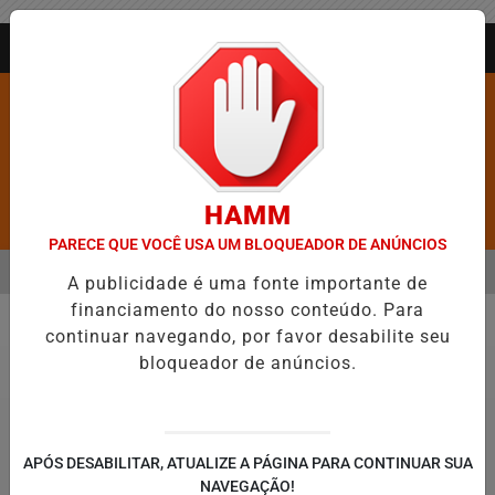
Entrar
AGORA AO VIVO
HAMM
Pesquisar Notícia
PARECE QUE VOCÊ USA UM BLOQUEADOR DE ANÚNCIOS
MENU
ANGÉLICO EM JEQUIÉ E REFORÇA PROGRAMAÇÃO COM THALLES ROBE
A publicidade é uma fonte importante de
financiamento do nosso conteúdo. Para
EM ALTA
continuar navegando, por favor desabilite seu
Motos
bloqueador de anúncios.
APÓS DESABILITAR, ATUALIZE A PÁGINA PARA CONTINUAR SUA
NAVEGAÇÃO!