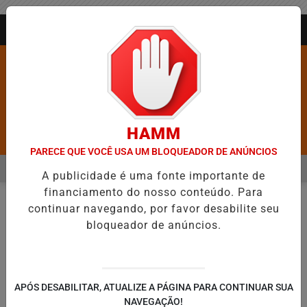
Entrar
AGORA AO VIVO
HAMM
Pesquisar Notícia
PARECE QUE VOCÊ USA UM BLOQUEADOR DE ANÚNCIOS
MENU
BARROS É CONFIRMADA NO DIA DO EVANGÉLICO EM JEQUIÉ E REF
A publicidade é uma fonte importante de
financiamento do nosso conteúdo. Para
EM ALTA
continuar navegando, por favor desabilite seu
FUTEBOL
EM
bloqueador de anúncios.
🔍
APÓS DESABILITAR, ATUALIZE A PÁGINA PARA CONTINUAR SUA
NAVEGAÇÃO!
SÉRIE A
SÉRIE B
EUROPA