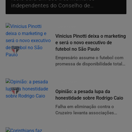
independentes do Conselho de
Administração, mas não terá proximidade
com o futebol. Órgão tomará as decisões
Cara nova
Vinicius Pinotti deixa o marketing
e será o novo executivo de
futebol no São Paulo
Empresário assume o futebol com
promessa de disponibilidade total
ao clube: ele tem boa relação com
Ceni e R$ 21 milhões a receber
Foi honesto
Opinião: a pesada lupa da
honestidade sobre Rodrigo Caio
Falha em eliminação contra o
Cruzeiro levanta associações
pejorativas ao gesto de fair play do
zagueiro do São Paulo.
Dia do Goleiro