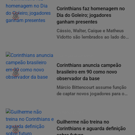
Corinthians faz homenagem no
Dia do Goleiro; jogadores
ganham presentes
Cássio, Walter, Caíque e Matheus
Vidotto são lembrados ao lado do
preparador Mauri Lima nesta
quarta-feira. Clube disponibiliza
Categoria de base
agrados para
Corinthians anuncia campeão
brasileiro em 90 como novo
observador da base
Márcio Bittencourt assume função
de captar novos jogadores para o
Timão
Negociações
Guilherme não treina no
Corinthians e aguarda definição