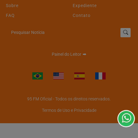
Sobre
Expediente
FAQ
Contato
Pesquisar Notícia
Painel do Leitor
Termos de Uso e Privacidade
Esse site utiliza cookies para melhorar sua experiência
de navegação. Ao continuar o acesso, entendemos que
95 FM Oficial - Todos os direitos reservados.
você concorda com nossos Termos de Uso e
Privacidade.
Termos de Uso e Privacidade
PARA MAIS INFORMAÇÕES,
ACESSE NOSSOS TERMOS
CLICANDO AQUI
PROSSEGUIR