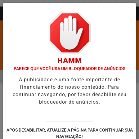
Entrar
AGORA AO VIVO
HAMM
Pesquisar Notícia
PARECE QUE VOCÊ USA UM BLOQUEADOR DE ANÚNCIOS
MENU
IÉ DEIXA DE FIGURAR ENTRE AS CINCO CIDADES MAIS VIOLENTAS DO
A publicidade é uma fonte importante de
financiamento do nosso conteúdo. Para
EM ALTA
continuar navegando, por favor desabilite seu
FUTEBOL
SANTOS
EM
bloqueador de anúncios.
🔍
APÓS DESABILITAR, ATUALIZE A PÁGINA PARA CONTINUAR SUA
NAVEGAÇÃO!
SÉRIE A
SÉRIE B
EUROPA