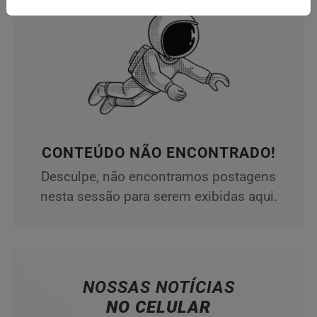
CONTEÚDO NÃO ENCONTRADO!
Desculpe, não encontramos postagens
nesta sessão para serem exibidas aqui.
NOSSAS NOTÍCIAS
NO CELULAR