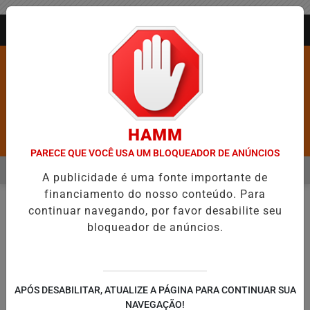
Entrar
AGORA AO VIVO
HAMM
Pesquisar Notícia
PARECE QUE VOCÊ USA UM BLOQUEADOR DE ANÚNCIOS
MENU
EIXA DE FIGURAR ENTRE AS CINCO CIDADES MAIS VIOLENTAS DO BR
A publicidade é uma fonte importante de
financiamento do nosso conteúdo. Para
EM ALTA
continuar navegando, por favor desabilite seu
NOTAS
EM
bloqueador de anúncios.
🔍
APÓS DESABILITAR, ATUALIZE A PÁGINA PARA CONTINUAR SUA
NAVEGAÇÃO!