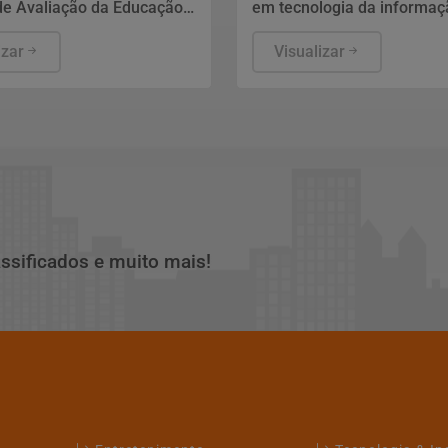
de Avaliação da Educação
em tecnologia da informaç
aeb) 2025, divulgados
segurança pública, relaçõe
rta-feira (5) pelo
izar
internacionais e saúde públ
Visualizar
io da Educação (MEC), em
nomes ainda não foram es
 mostram que, apesar da
pelo TSE.
te melhora dos indicadores
iência da língua portuguesa
tica em todas as etapas
, a aprendizagem ainda é o
desafio do Brasil.
assificados e muito mais!