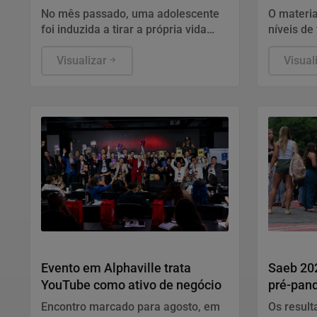
plataforma
mulhere
No mês passado, uma adolescente
O materia
foi induzida a tirar a própria vida
níveis de
durante uma live transmitida pela
pode enfr
plataforma
Visualizar
estágios:
Visual
e "Fuja".
Geral
Educação
Evento em Alphaville trata
Saeb 202
YouTube como ativo de negócio
pré-pan
gargalo
Encontro marcado para agosto, em
Os result