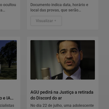
inscrição
o ocultou
Documento indica data, horário e
ra
local das provas, que serão
 que
aplicadas no dia 23 em todo o país.
 privada
Visualizar
ção com a
Justiça
AGU pedirá na Justiça a retirada
o e IA
do Discord do ar
ialistas
No dia 22 de julho, uma adolescente