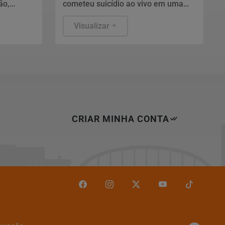
ão,
cometeu suicídio ao vivo em uma
s
transmissão na rede social.
ica. Os
Visualizar
colhidos
CRIAR MINHA CONTA