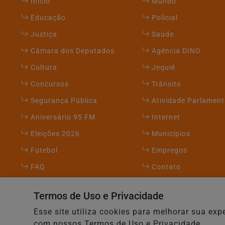
Início
Mundo
Educação
Policial
Justiça
Saúde
Câmara dos Deputados
Agência DINO
Cultura
Jequié
Concursos
Trânsito
Segurança Pública
Atividade Parlament
Aniversário 95 FM
Internet
Eleições 2026
Municípios
Futebol
Empregos
FAQ
Contato
Termos de Uso e Privacidade
95 FM Oficial - Todos os direitos reservados.
Esse site utiliza cookies para melhorar sua e
com nossos Termos de Uso e Privacidade.