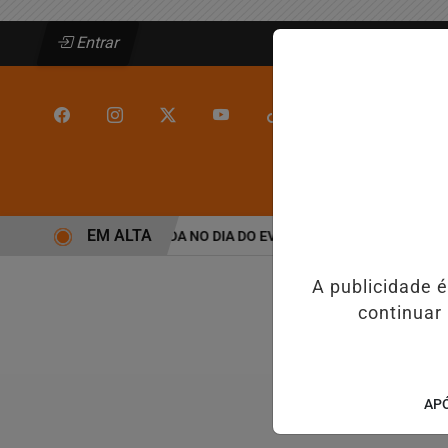
Entrar
/
/
INÍCIO
JEQUIÉ
EM ALTA
NE BARROS É CONFIRMADA NO DIA DO EVANGÉLICO EM JEQUIÉ E 
A publicidade 
continuar
APÓ