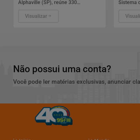
Alphaville (SP), reúne 330
Sistema 
empresários em torno do uso
Básica (S
comercial da plataforma de vídeos.
Visualizar
nesta qua
Visual
João Adolfo, criador da metodologia
Ministér
SMY, analisa por que o formato se
Brasília,
tornou canal de pesquisa e decisão
consisten
de compra e o que separa conteúdo
de profic
feito para entreter daquele pensado
e matemá
para gerar clientes e faturamento.
de ensino
principal 
Não possui uma conta?
Você pode ler matérias exclusivas, anunciar cl