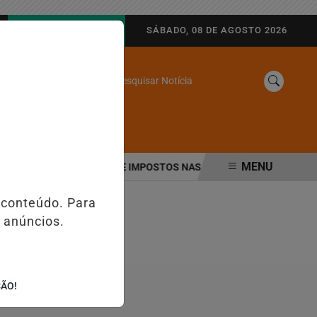
AGORA AO VIVO
SÁBADO, 08 DE AGOSTO 2026
Pesquisar Notícia
/
SINE
WEB STORIES
MENU
ÁRIA MUDA COBRANÇA DE IMPOSTOS NAS MAQUININHAS E PIX; ENT
 conteúdo. Para
 anúncios.
ÇÃO!