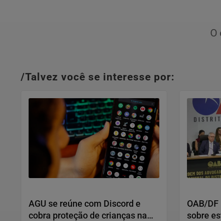
O 
/Talvez você se interesse por:
Direitos Humanos
Direitos 
AGU se reúne com Discord e
OAB/DF l
cobra proteção de crianças na
sobre es