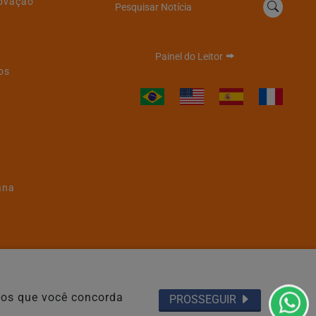
novação
Pesquisar Notícia
Painel do Leitor
os
ana
Termos de Uso e Privacidade
emos que você concorda
PROSSEGUIR