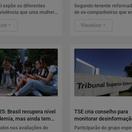
s
HIV
l expõe os diferentes
Segundo-tenente reformad
 violência que uma mulher
de ex-companheiras que e
entar, organizado em três
soropositivo. Defesa disse
 "Fique Atenta", "Proteja-se"
izar
conduta diz respeito à vida
Visualizar
do acusado e não tem rela
função no Exército.
Política
5: Brasil recupera nível
TSE cria conselho para
demia, mas ainda tem
monitorar desinformaçã
s
nas eleições
ados nas avaliações do
Participarão do grupo espec