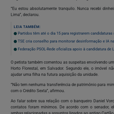
“Eu estou absolutamente tranquilo. Nunca recebi dinh
Lima”, declarou.
LEIA TAMBÉM:
Partidos têm até o dia 15 para registrarem candidaturas 
TSE cria conselho para monitorar desinformação e IA n
Federação PSOL-Rede oficializa apoio à candidatura de L
O petista também comentou as suspeitas envolvendo um 
Horto Florestal, em Salvador. Segundo ele, o imóvel n
ajudar uma filha na futura aquisição da unidade.
“Não tem nenhuma transferência de patrimônio para mi
com o Crédito Sexta”, afirmou.
Ao falar sobre sua relação com o banqueiro Daniel Vor
contatos foram mínimos. De acordo com o senador, e
ambas relacionadas a assuntos ligados ao antigo Cartão