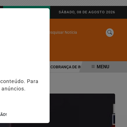
AGORA AO VIVO
SÁBADO, 08 DE AGOSTO 2026
Pesquisar Notícia
/
SINE
WEB STORIES
MENU
 TRIBUTÁRIA MUDA COBRANÇA DE IMPOSTOS NAS MAQUININHAS E 
 conteúdo. Para
 anúncios.
ÇÃO!