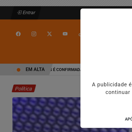
Entrar
/
/
INÍCIO
JEQUIÉ
EM ALTA
ALINE BARROS É CONFIRMADA NO DIA DO EVANGÉLICO EM JE
A publicidade 
Política
continuar
APÓ