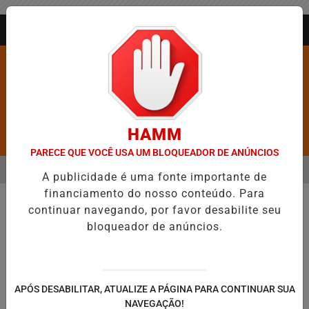
Entrar
AGORA AO VIVO
HAMM
Pesquisar Notícia
PARECE QUE VOCÊ USA UM BLOQUEADOR DE ANÚNCIOS
MENU
BARROS É CONFIRMADA NO DIA DO EVANGÉLICO EM JEQUIÉ E REFO
A publicidade é uma fonte importante de
financiamento do nosso conteúdo. Para
EM ALTA
continuar navegando, por favor desabilite seu
bloqueador de anúncios.
APÓS DESABILITAR, ATUALIZE A PÁGINA PARA CONTINUAR SUA
NAVEGAÇÃO!