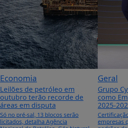
Economia
Geral
Leilões de petróleo em
Grupo Cy
outubro terão recorde de
como Emp
áreas em disputa
2025-20
Só no pré-sal, 13 blocos serão
Certificaç
licitados, detalha Agência
empresas q