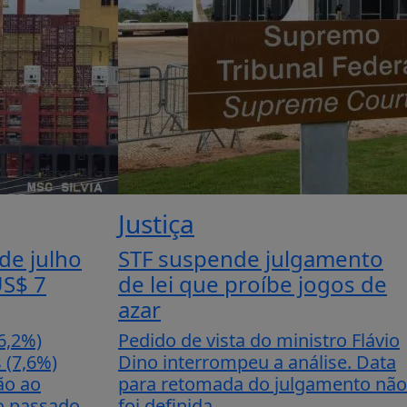
Justiça
de julho
STF suspende julgamento
US$ 7
de lei que proíbe jogos de
azar
6,2%)
Pedido de vista do ministro Flávio
 (7,6%)
Dino interrompeu a análise. Data
ão ao
para retomada do julgamento não
 passado.
foi definida.