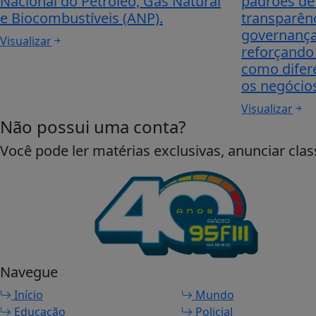
Nacional do Petróleo, Gás Natural
padrões de 
e Biocombustíveis (ANP).
transparên
governança
Visualizar
reforçando 
como difere
os negócio
Visualizar
Não possui uma conta?
Você pode ler matérias exclusivas, anunciar clas
Navegue
Início
Mundo
Educação
Policial