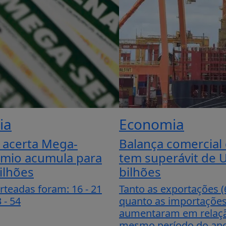
ia
Economia
acerta Mega-
Balança comercial 
êmio acumula para
tem superávit de 
ilhões
bilhões
teadas foram: 16 - 21
Tanto as exportações (
3 - 54
quanto as importações
aumentaram em relaç
mesmo período do ano