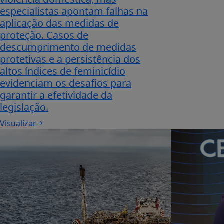
especialistas apontam falhas na
aplicação das medidas de
proteção. Casos de
descumprimento de medidas
protetivas e a persistência dos
altos índices de feminicídio
evidenciam os desafios para
garantir a efetividade da
legislação.
Visualizar