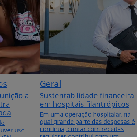
os
Geral
unição a
Sustentabilidade financeira
tra
em hospitais filantrópicos
nada
Em uma operação hospitalar, na
qual grande parte das despesas é
do
contínua, contar com receitas
ouver uso
regulares contribui para um