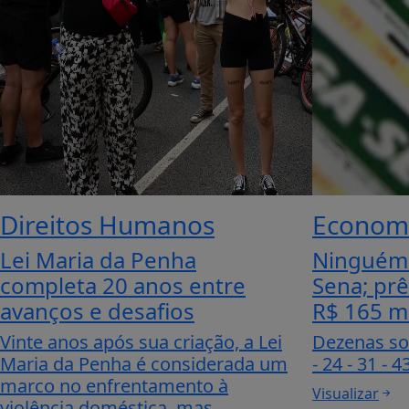
Direitos Humanos
Econom
Lei Maria da Penha
Ninguém 
completa 20 anos entre
Sena; pr
avanços e desafios
R$ 165 m
Vinte anos após sua criação, a Lei
Dezenas sor
Maria da Penha é considerada um
- 24 - 31 - 4
marco no enfrentamento à
Visualizar
violência doméstica, mas