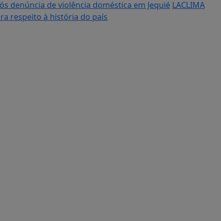
s denúncia de violência doméstica em Jequié
LACLIMA
a respeito à história do país