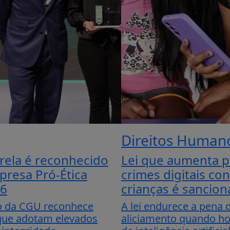
Direitos Human
rela é reconhecido
Lei que aumenta p
resa Pró-Ética
crimes digitais con
26
crianças é sancio
ão da CGU reconhece
A lei endurece a pena 
ue adotam elevados
aliciamento quando h