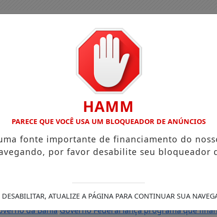
HAMM
PARECE QUE VOCÊ USA UM BLOQUEADOR DE ANÚNCIOS
 uma fonte importante de financiamento do noss
avegando, por favor desabilite seu bloqueador 
 e reforça programação com Thalles Roberto
Reforma tribut
 DESABILITAR, ATUALIZE A PÁGINA PARA CONTINUAR SUA NAVEG
tigado por importunação sexual em Feira de Santana é pres
overno da Bahia
Governo Federal lança programa que financ