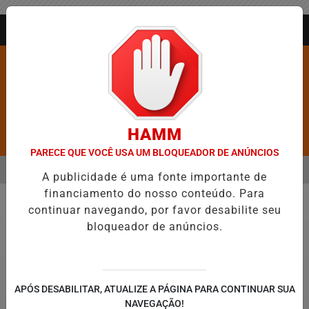
Entrar
AGORA AO VIVO
HAMM
Pesquisar Notícia
PARECE QUE VOCÊ USA UM BLOQUEADOR DE ANÚNCIOS
MENU
O EVANGÉLICO EM JEQUIÉ E REFORÇA PROGRAMAÇÃO COM THALLES 
A publicidade é uma fonte importante de
financiamento do nosso conteúdo. Para
EM ALTA
continuar navegando, por favor desabilite seu
Geral
bloqueador de anúncios.
APÓS DESABILITAR, ATUALIZE A PÁGINA PARA CONTINUAR SUA
NAVEGAÇÃO!