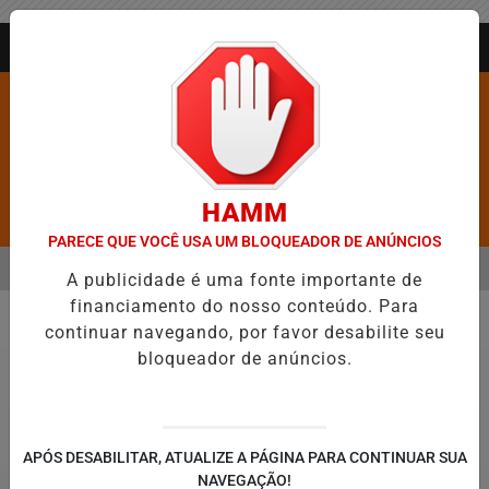
Entrar
AGORA AO VIVO
HAMM
Pesquisar Notícia
PARECE QUE VOCÊ USA UM BLOQUEADOR DE ANÚNCIOS
MENU
ROS É CONFIRMADA NO DIA DO EVANGÉLICO EM JEQUIÉ E REFORÇA
A publicidade é uma fonte importante de
financiamento do nosso conteúdo. Para
EM ALTA
continuar navegando, por favor desabilite seu
Bahia
bloqueador de anúncios.
APÓS DESABILITAR, ATUALIZE A PÁGINA PARA CONTINUAR SUA
NAVEGAÇÃO!