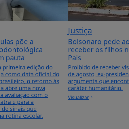
Justiça
aulas põe a
Bolsonaro pede ao
 odontológica
receber os filhos 
em pauta
Pais
 primeira edição do
Proibido de receber vis
ja como data oficial do
de agosto, ex-presiden
brasileiro, o retorno às
argumenta que encont
ula abre uma nova
caráter humanitário.
 a avaliação com o
Visualizar
atra e para a
 de sinais que
 rotina escolar.