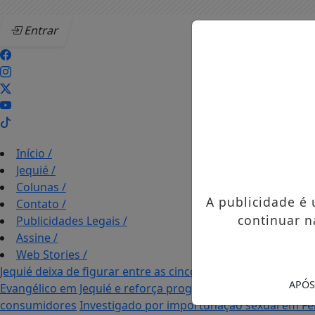
Entrar
Início
/
Jequié
/
Colunas
/
A publicidade é
Contato
/
continuar n
Publicidades Legais
/
Assine
/
Web Stories
/
Jequié deixa de figurar entre as cinco cidades mais violent
APÓS
Evangélico em Jequié e reforça programação com Thalles 
consumidores
Investigado por importunação sexual em Fei