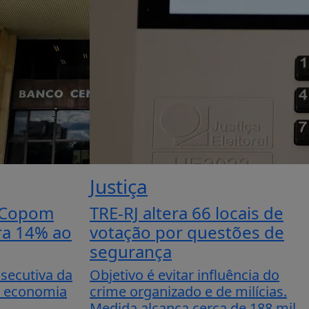
Justiça
 Copom
TRE-RJ altera 66 locais de
ara 14% ao
votação por questões de
segurança
secutiva da
Objetivo é evitar influência do
da economia
crime organizado e de milícias.
Medida alcança cerca de 188 mil