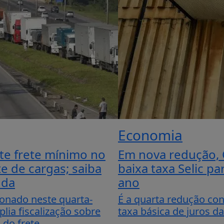
Economia
te frete mínimo no
Em nova redução,
e de cargas; saiba
baixa taxa Selic p
uda
ano
ionado neste quarta-
É a quarta redução con
plia fiscalização sobre
taxa básica de juros 
do frete.