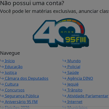
Não possui uma conta?
Você pode ler matérias exclusivas, anunciar clas
Navegue
Início
Mundo
Educação
Policial
Justiça
Saúde
Câmara dos Deputados
Agência DINO
Cultura
Jequié
Concursos
Trânsito
Segurança Pública
Atividade Parlamentar
Aniversário 95 FM
Internet
Eleições 2026
Municípios