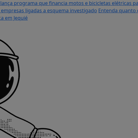
lança programa que financia motos e bicicletas elétricas p
ra empresas ligadas a esquema investigado
Entenda quanto o
ca em Jequié