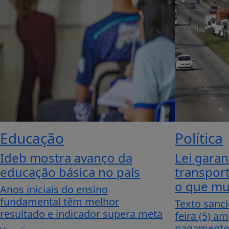
Educação
Política
Ideb mostra avanço da
Lei garan
educação básica no país
transport
o que m
Anos iniciais do ensino
fundamental têm melhor
Texto sanc
resultado e indicador supera meta
feira (5) am
pagamento 