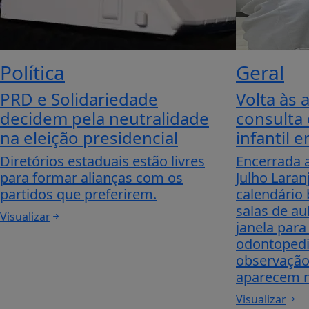
Política
Geral
PRD e Solidariedade
Volta às 
decidem pela neutralidade
consulta
na eleição presidencial
infantil 
Diretórios estaduais estão livres
Encerrada a
para formar alianças com os
Julho Laran
partidos que preferirem.
calendário 
salas de a
Visualizar
janela para
odontopedi
observação
aparecem na
Visualizar