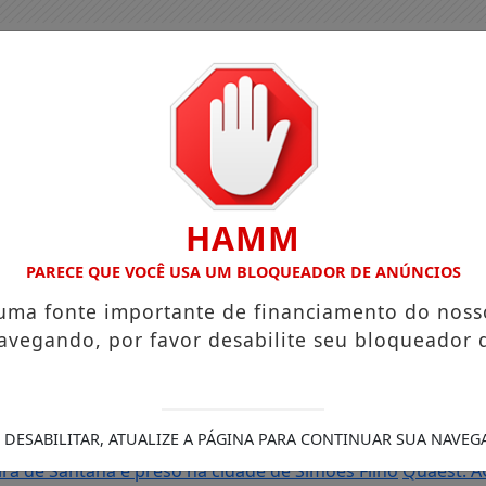
HAMM
PARECE QUE VOCÊ USA UM BLOQUEADOR DE ANÚNCIOS
 uma fonte importante de financiamento do noss
avegando, por favor desabilite seu bloqueador 
as do Brasil e cai para a 6ª posição em novo Anuário da Seg
 DESABILITAR, ATUALIZE A PÁGINA PARA CONTINUAR SUA NAVEG
Roberto
Reforma tributária muda cobrança de impostos nas
ra de Santana é preso na cidade de Simões Filho
Quaest: A