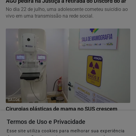
AGU pedirá na Justiça a retirada do Discord do ar
No dia 22 de julho, uma adolescente cometeu suicídio ao
vivo em uma transmissão na rede social.
SAÚDE
Cirurgias plásticas de mama no SUS crescem
mais de 50% em dez anos
Termos de Uso e Privacidade
São Paulo lidera número de operações, com mais de 30
Esse site utiliza cookies para melhorar sua experiência
mil procedimentos, de acordo com números da...