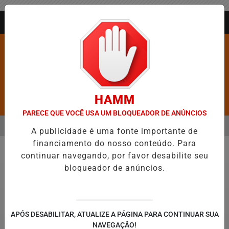
Entrar
AGORA AO VIVO
HAMM
Pesquisar Notícia
PARECE QUE VOCÊ USA UM BLOQUEADOR DE ANÚNCIOS
MENU
ROS É CONFIRMADA NO DIA DO EVANGÉLICO EM JEQUIÉ E REFORÇA
A publicidade é uma fonte importante de
financiamento do nosso conteúdo. Para
EM ALTA
continuar navegando, por favor desabilite seu
Política
bloqueador de anúncios.
APÓS DESABILITAR, ATUALIZE A PÁGINA PARA CONTINUAR SUA
NAVEGAÇÃO!