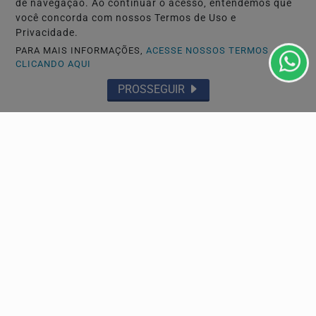
de navegação. Ao continuar o acesso, entendemos que
você concorda com nossos Termos de Uso e
Privacidade.
PARA MAIS INFORMAÇÕES,
ACESSE NOSSOS TERMOS
CLICANDO AQUI
PROSSEGUIR
GERAL
O futuro da educação corporativa será
personalizado
Inspirado em modelos de aprendizagem contínua, o BEM
HUB utiliza desafios personalizados, jornadas...