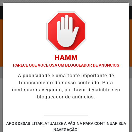
Entrar
AGORA AO VIVO
HAMM
Pesquisar Notícia
PARECE QUE VOCÊ USA UM BLOQUEADOR DE ANÚNCIOS
MENU
IXA DE FIGURAR ENTRE AS CINCO CIDADES MAIS VIOLENTAS DO BRAS
A publicidade é uma fonte importante de
financiamento do nosso conteúdo. Para
EM ALTA
continuar navegando, por favor desabilite seu
Política
bloqueador de anúncios.
APÓS DESABILITAR, ATUALIZE A PÁGINA PARA CONTINUAR SUA
NAVEGAÇÃO!