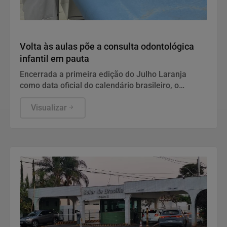
Geral
Volta às aulas põe a consulta odontológica
infantil em pauta
Encerrada a primeira edição do Julho Laranja
como data oficial do calendário brasileiro, o
retorno às salas de aula abre uma nova janela para
a avaliação com o odontopediatra e para a
Visualizar
observação de sinais que aparecem na rotina
escolar.