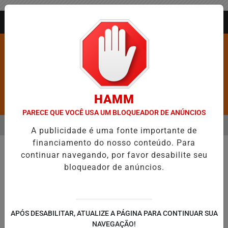
Entrar
AGORA AO VIVO
HAMM
Pesquisar Notícia
PARECE QUE VOCÊ USA UM BLOQUEADOR DE ANÚNCIOS
MENU
DEIXA DE FIGURAR ENTRE AS CINCO CIDADES MAIS VIOLENTAS DO BR
A publicidade é uma fonte importante de
financiamento do nosso conteúdo. Para
EM ALTA
continuar navegando, por favor desabilite seu
bloqueador de anúncios.
APÓS DESABILITAR, ATUALIZE A PÁGINA PARA CONTINUAR SUA
NAVEGAÇÃO!