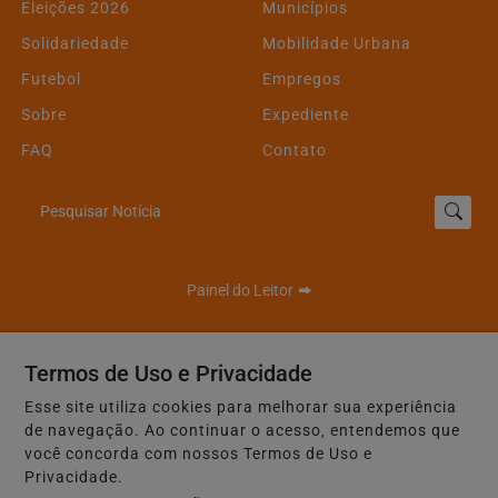
Eleições 2026
Municípios
Solidariedade
Mobilidade Urbana
Futebol
Empregos
Sobre
Expediente
FAQ
Contato
Pesquisar Notícia
Painel do Leitor
Termos de Uso e Privacidade
Esse site utiliza cookies para melhorar sua experiência
de navegação. Ao continuar o acesso, entendemos que
95 FM Oficial - Todos os direitos reservados.
você concorda com nossos Termos de Uso e
Privacidade.
Termos de Uso e Privacidade