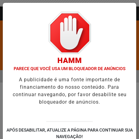
Entrar
AGORA AO VIVO
HAMM
Pesquisar Notícia
PARECE QUE VOCÊ USA UM BLOQUEADOR DE ANÚNCIOS
MENU
MAIS VIOLENTAS DO BRASIL E CAI PARA A 6ª POSIÇÃO EM NOVO ANU
A publicidade é uma fonte importante de
financiamento do nosso conteúdo. Para
EM ALTA
continuar navegando, por favor desabilite seu
Geral
bloqueador de anúncios.
APÓS DESABILITAR, ATUALIZE A PÁGINA PARA CONTINUAR SUA
NAVEGAÇÃO!