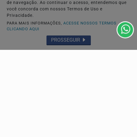
de navegação. Ao continuar o acesso, entendemos que
você concorda com nossos Termos de Uso e
Privacidade.
PARA MAIS INFORMAÇÕES,
ACESSE NOSSOS TERMOS
CLICANDO AQUI
POLÍTICA
PROSSEGUIR
PRD e Solidariedade decidem pela neutralidade na
eleição presidencial
Diretórios estaduais estão livres para formar alianças
com os partidos que preferirem.
Descubra Mais
Não possui uma conta?
Você pode ler matérias exclusivas, anunciar