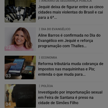
ANUÁRIO DE SEGURANÇA PÚBLICA
Jequié deixa de figurar entre as cinco
cidades mais violentas do Brasil e cai
para a 6ª...
01
DIA DO EVANGÉLICO
Aline Barros é confirmada no Dia do
Evangélico em Jequié e reforça
programação com Thalles...
02
ECONOMIA
Reforma tributária muda cobrança de
impostos nas maquininhas e Pix;
entenda o que muda para...
03
POLÍCIA
Investigado por importunação sexual
em Feira de Santana é preso na
cidade de Simões Filho
04