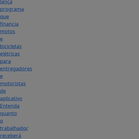
lança
programa
que
financia
motos
e
bicicletas
elétricas
para
entregadores
e
motoristas
de
aplicativo
Entenda
quanto
o
trabalhador
receberá