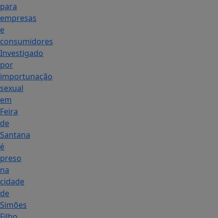
para
empresas
e
consumidores
Investigado
por
importunação
sexual
em
Feira
de
Santana
é
preso
na
cidade
de
Simões
Filho