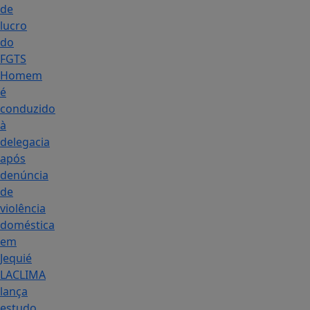
de
lucro
do
FGTS
Homem
é
conduzido
à
delegacia
após
denúncia
de
violência
doméstica
em
Jequié
LACLIMA
lança
estudo