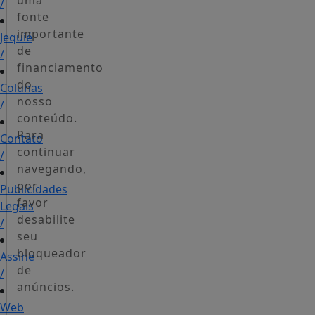
uma
/
fonte
importante
Jequié
de
/
financiamento
do
Colunas
nosso
/
conteúdo.
Para
Contato
continuar
/
navegando,
por
Publicidades
favor
Legais
desabilite
/
seu
bloqueador
Assine
de
/
anúncios.
Web