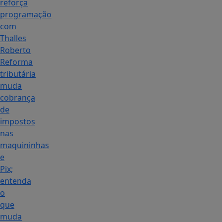
reforça
programação
com
Thalles
Roberto
Reforma
tributária
muda
cobrança
de
impostos
nas
maquininhas
e
Pix;
entenda
o
que
muda