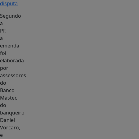
disputa
Segundo
a
PF,
a
emenda
foi
elaborada
por
assessores
do
Banco
Master,
do
banqueiro
Daniel
Vorcaro,
e