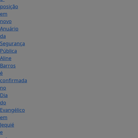
posição
em
novo
Anuário
da
Segurança
Pública
Aline
Barros
é
confirmada
no
Dia
do
Evangélico
em
Jequié
e