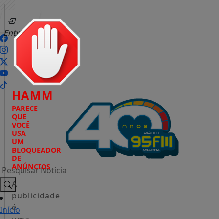
Entrar
HAMM
PARECE
QUE
VOCÊ
USA
UM
BLOQUEADOR
DE
ANÚNCIOS
Pesquisar Notícia
A
publicidade
é
Início