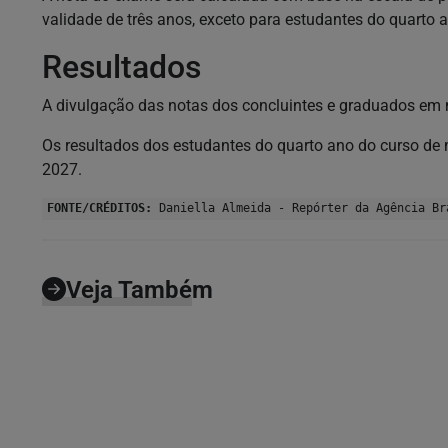
validade de três anos, exceto para estudantes do quarto 
Resultados
A divulgação das notas dos concluintes e graduados em 
Os resultados dos estudantes do quarto ano do curso de m
2027.
FONTE/CRÉDITOS:
Daniella Almeida - Repórter da Agência Br
Veja Também
GERAL
Maquinário eficiente contribui para demolição
sustentável