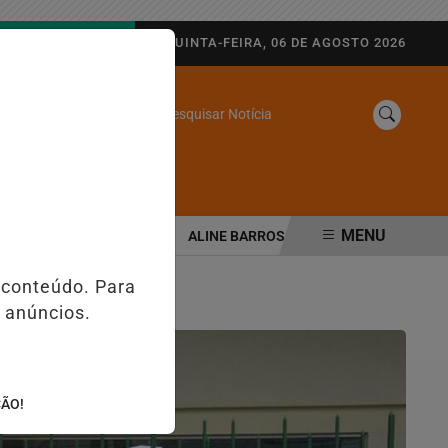
AGORA AO VIVO
QUINTA-FEIRA, 06 DE AGOSTO 2026
Pesquisar Notícia
/
SINE
WEB STORIES
MENU
EGURANÇA PÚBLICA
ALINE BARROS É CONFIRMADA NO DIA DO EV
 conteúdo. Para
 anúncios.
ÇÃO!