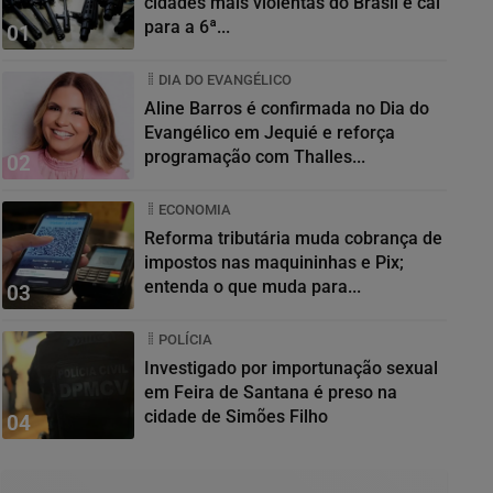
cidades mais violentas do Brasil e cai
para a 6ª...
01
DIA DO EVANGÉLICO
Aline Barros é confirmada no Dia do
Evangélico em Jequié e reforça
programação com Thalles...
02
ECONOMIA
Reforma tributária muda cobrança de
impostos nas maquininhas e Pix;
entenda o que muda para...
03
POLÍCIA
Investigado por importunação sexual
em Feira de Santana é preso na
cidade de Simões Filho
04