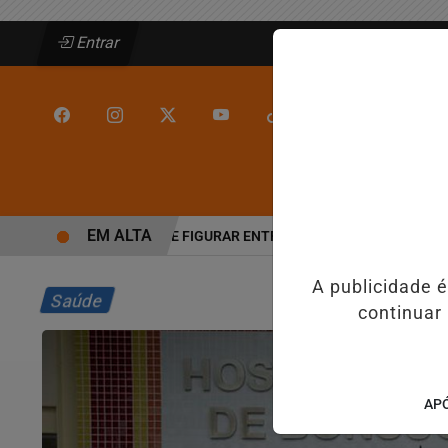
Entrar
/
/
INÍCIO
JEQUIÉ
EM ALTA
JEQUIÉ DEIXA DE FIGURAR ENTRE AS CINCO CIDADES MAIS VIOL
A publicidade 
Saúde
continuar
APÓ