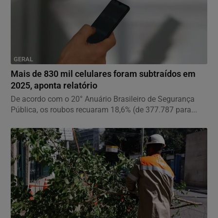
GERAL
Mais de 830 mil celulares foram subtraídos em
2025, aponta relatório
De acordo com o 20° Anuário Brasileiro de Segurança
Pública, os roubos recuaram 18,6% (de 377.787 para...