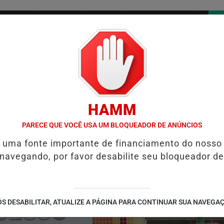
/
/
/
COLUNAS
CONTATO
PUBLICIDADES LEGAIS
AS
HAMM
ENTAS DO BRASIL E CAI PARA A 6ª POSIÇÃO EM NOVO ANUÁRIO DA S
PARECE QUE VOCÊ USA UM BLOQUEADOR DE ANÚNCIOS
é uma fonte importante de financiamento do nosso
 navegando, por favor desabilite seu bloqueador de
S DESABILITAR, ATUALIZE A PÁGINA PARA CONTINUAR SUA NAVEGA