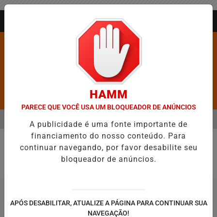
Entrar
AGORA AO VIVO
HAMM
Pesquisar Notícia
PARECE QUE VOCÊ USA UM BLOQUEADOR DE ANÚNCIOS
MENU
DADES MAIS VIOLENTAS DO BRASIL E CAI PARA A 6ª POSIÇÃO EM N
A publicidade é uma fonte importante de
financiamento do nosso conteúdo. Para
EM ALTA
continuar navegando, por favor desabilite seu
Geral
bloqueador de anúncios.
APÓS DESABILITAR, ATUALIZE A PÁGINA PARA CONTINUAR SUA
NAVEGAÇÃO!