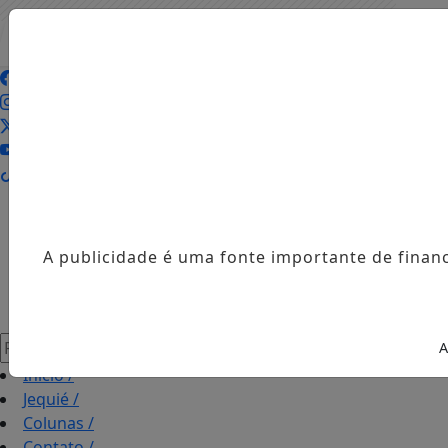
Entrar
AGORA AO VIVO
A publicidade é uma fonte importante de finan
Pesquisar Notícia
A
Início
/
Jequié
/
Colunas
/
Contato
/