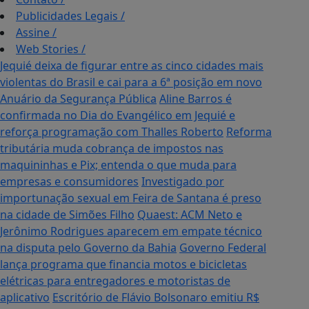
Publicidades Legais
/
Assine
/
Web Stories
/
Jequié deixa de figurar entre as cinco cidades mais
violentas do Brasil e cai para a 6ª posição em novo
Anuário da Segurança Pública
Aline Barros é
confirmada no Dia do Evangélico em Jequié e
reforça programação com Thalles Roberto
Reforma
tributária muda cobrança de impostos nas
maquininhas e Pix; entenda o que muda para
empresas e consumidores
Investigado por
importunação sexual em Feira de Santana é preso
na cidade de Simões Filho
Quaest: ACM Neto e
Jerônimo Rodrigues aparecem em empate técnico
na disputa pelo Governo da Bahia
Governo Federal
lança programa que financia motos e bicicletas
elétricas para entregadores e motoristas de
aplicativo
Escritório de Flávio Bolsonaro emitiu R$