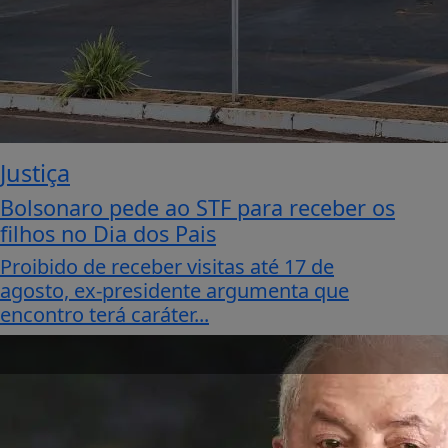
Justiça
Bolsonaro pede ao STF para receber os
filhos no Dia dos Pais
Proibido de receber visitas até 17 de
agosto, ex-presidente argumenta que
encontro terá caráter...