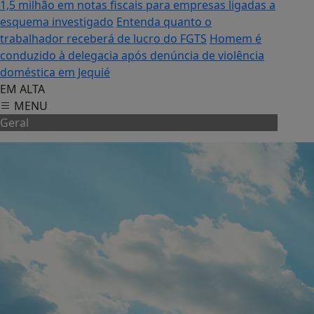
1,5 milhão em notas fiscais para empresas ligadas a
esquema investigado
Entenda quanto o
trabalhador receberá de lucro do FGTS
Homem é
conduzido à delegacia após denúncia de violência
doméstica em Jequié
EM ALTA
MENU
Geral