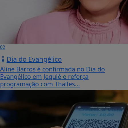
02
Dia do Evangélico
Aline Barros é confirmada no Dia do
Evangélico em Jequié e reforça
programação com Thalles...