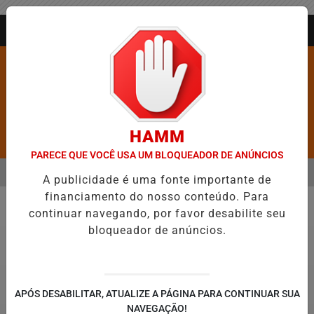
Entrar
AGORA AO VIVO
HAMM
Pesquisar Notícia
PARECE QUE VOCÊ USA UM BLOQUEADOR DE ANÚNCIOS
MENU
ES MAIS VIOLENTAS DO BRASIL E CAI PARA A 6ª POSIÇÃO EM NOVO 
A publicidade é uma fonte importante de
financiamento do nosso conteúdo. Para
EM ALTA
continuar navegando, por favor desabilite seu
Geral
bloqueador de anúncios.
APÓS DESABILITAR, ATUALIZE A PÁGINA PARA CONTINUAR SUA
NAVEGAÇÃO!