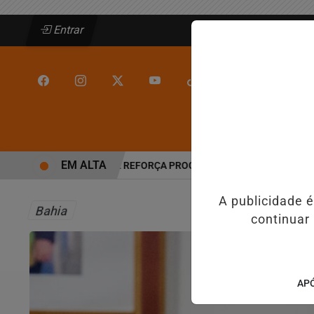
Entrar
/
/
INÍCIO
JEQUIÉ
EM ALTA
ANGÉLICO EM JEQUIÉ E REFORÇA PROGRAMAÇÃO COM THALLES ROB
A publicidade 
Bahia
continuar
APÓ