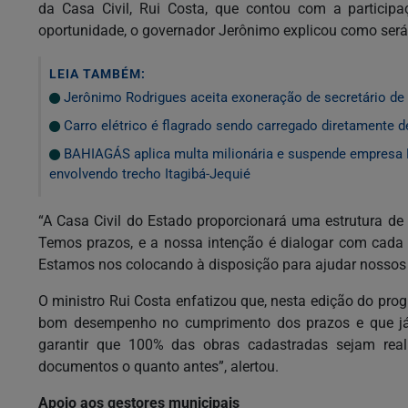
da Casa Civil, Rui Costa, que contou com a particip
oportunidade, o governador Jerônimo explicou como se
LEIA TAMBÉM:
Jerônimo Rodrigues aceita exoneração de secretário d
Carro elétrico é flagrado sendo carregado diretamente d
BAHIAGÁS aplica multa milionária e suspende empresa E
envolvendo trecho Itagibá-Jequié
“A Casa Civil do Estado proporcionará uma estrutura d
Temos prazos, e a nossa intenção é dialogar com cada
Estamos nos colocando à disposição para ajudar nossos m
O ministro Rui Costa enfatizou que, nesta edição do pro
bom desempenho no cumprimento dos prazos e que já 
garantir que 100% das obras cadastradas sejam reali
documentos o quanto antes”, alertou.
Apoio aos gestores municipais