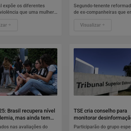
s
HIV
l expõe os diferentes
Segundo-tenente reformad
 violência que uma mulher
de ex-companheiras que e
entar, organizado em três
soropositivo. Defesa disse
 "Fique Atenta", "Proteja-se"
izar
conduta diz respeito à vida
Visualizar
do acusado e não tem rela
função no Exército.
Política
5: Brasil recupera nível
TSE cria conselho para
demia, mas ainda tem
monitorar desinformaçã
s
nas eleições
ados nas avaliações do
Participarão do grupo espec