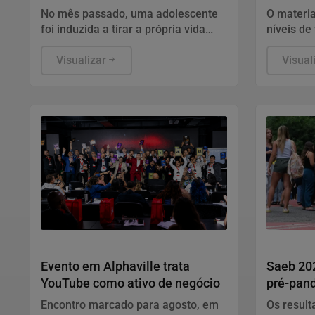
plataforma
mulhere
No mês passado, uma adolescente
O materia
foi induzida a tirar a própria vida
níveis de
durante uma live transmitida pela
pode enfr
plataforma
Visualizar
estágios:
Visual
e "Fuja".
Geral
Educação
Evento em Alphaville trata
Saeb 202
YouTube como ativo de negócio
pré-pan
gargalo
Encontro marcado para agosto, em
Os result