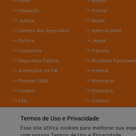
Início
Mundo
Educação
Policial
Justiça
Saúde
Câmara dos Deputados
Agência DINO
Cultura
Jequié
Concursos
Trânsito
Segurança Pública
Atividade Parlament
Aniversário 95 FM
Internet
Eleições 2026
Municípios
Futebol
Empregos
FAQ
Contato
Termos de Uso e Privacidade
95 FM Oficial - Todos os direitos reservados.
Esse site utiliza cookies para melhorar sua e
com nossos Termos de Uso e Privacidade.