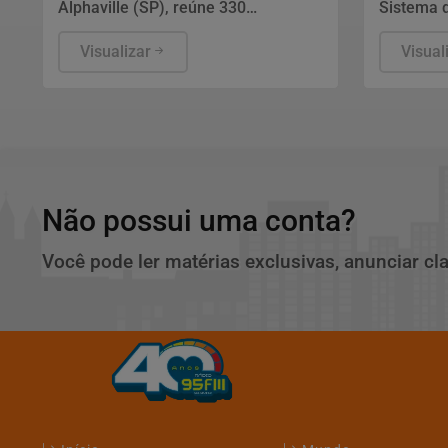
Alphaville (SP), reúne 330
Sistema 
empresários em torno do uso
Básica (S
comercial da plataforma de vídeos.
Visualizar
nesta qua
Visual
João Adolfo, criador da metodologia
Ministér
SMY, analisa por que o formato se
Brasília,
tornou canal de pesquisa e decisão
consisten
de compra e o que separa conteúdo
de profic
feito para entreter daquele pensado
e matemá
para gerar clientes e faturamento.
de ensino
principal 
Não possui uma conta?
Você pode ler matérias exclusivas, anunciar cl