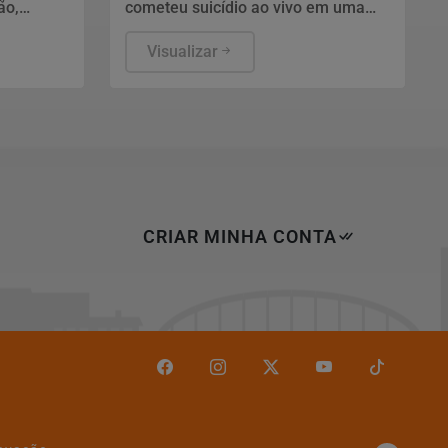
ão,
cometeu suicídio ao vivo em uma
s
transmissão na rede social.
ica. Os
Visualizar
colhidos
CRIAR MINHA CONTA