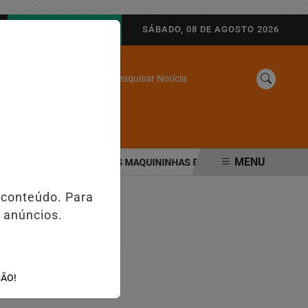
AGORA AO VIVO
SÁBADO, 08 DE AGOSTO 2026
Pesquisar Notícia
/
SINE
WEB STORIES
MENU
ANÇA DE IMPOSTOS NAS MAQUININHAS E PIX; ENTENDA O QUE MU
 conteúdo. Para
 anúncios.
ÇÃO!