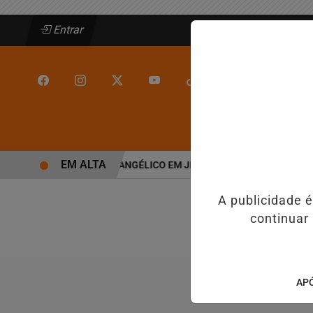
Entrar
/
/
INÍCIO
JEQUIÉ
EM ALTA
ONFIRMADA NO DIA DO EVANGÉLICO EM JEQUIÉ E REFORÇA PROGR
A publicidade 
continuar
APÓ