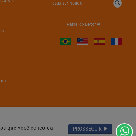
novação
Pesquisar Notícia
Painel do Leitor
os
ana
Termos de Uso e Privacidade
emos que você concorda
PROSSEGUIR