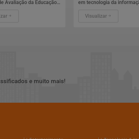
de Avaliação da Educação
em tecnologia da informaç
aeb) 2025, divulgados
segurança pública, relaçõe
rta-feira (5) pelo
izar
internacionais e saúde públ
Visualizar
io da Educação (MEC), em
nomes ainda não foram es
 mostram que, apesar da
pelo TSE.
te melhora dos indicadores
iência da língua portuguesa
tica em todas as etapas
, a aprendizagem ainda é o
desafio do Brasil.
assificados e muito mais!