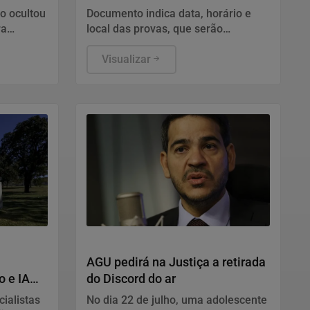
inscrição
o ocultou
Documento indica data, horário e
ra
local das provas, que serão
 que
aplicadas no dia 23 em todo o país.
 privada
Visualizar
ção com a
Justiça
AGU pedirá na Justiça a retirada
o e IA
do Discord do ar
ialistas
No dia 22 de julho, uma adolescente