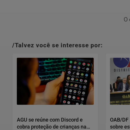
O 
/Talvez você se interesse por:
Direitos Humanos
Direitos 
AGU se reúne com Discord e
OAB/DF l
cobra proteção de crianças na
sobre es